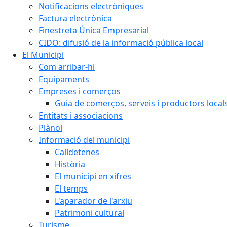
Notificacions electròniques
Factura electrònica
Finestreta Única Empresarial
CIDO: difusió de la informació pública local
El Municipi
Com arribar-hi
Equipaments
Empreses i comerços
Guia de comerços, serveis i productors local
Entitats i associacions
Plànol
Informació del municipi
Calldetenes
Història
El municipi en xifres
El temps
L'aparador de l'arxiu
Patrimoni cultural
Turisme