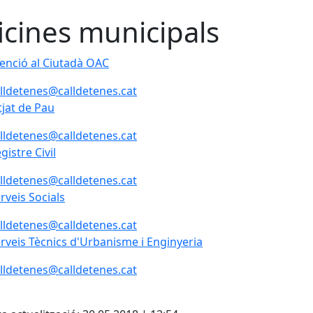
icines municipals
enció al Ciutadà OAC
lldetenes@calldetenes.cat
tjat de Pau
lldetenes@calldetenes.cat
gistre Civil
lldetenes@calldetenes.cat
rveis Socials
lldetenes@calldetenes.cat
rveis Tècnics d'Urbanisme i Enginyeria
lldetenes@calldetenes.cat
cebook
X