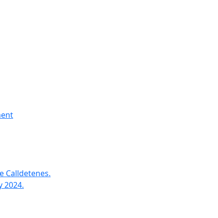
ment
e Calldetenes.
y 2024.