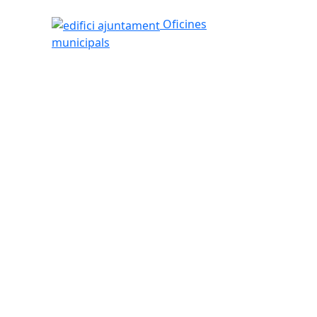
edifici ajuntament
Oficines
municipals