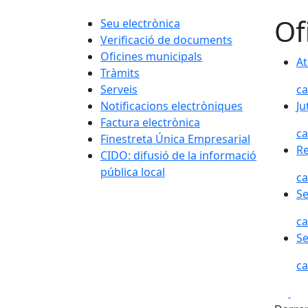
Of
Seu electrònica
Verificació de documents
Oficines municipals
At
Tràmits
Serveis
ca
Notificacions electròniques
Ju
Factura electrònica
ca
Finestreta Única Empresarial
Re
CIDO: difusió de la informació
pública local
ca
Se
ca
Se
ca
Fa