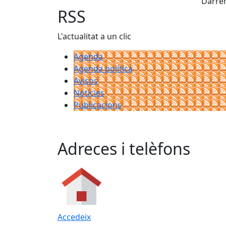
Darrer
RSS
L'actualitat a un clic
Agenda
Agenda política
Avisos
Notícies
Publicacions
Adreces i telèfons
Accedeix