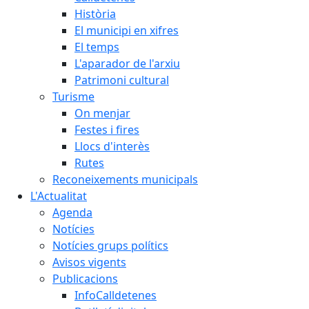
Història
El municipi en xifres
El temps
L'aparador de l'arxiu
Patrimoni cultural
Turisme
On menjar
Festes i fires
Llocs d'interès
Rutes
Reconeixements municipals
L'Actualitat
Agenda
Notícies
Notícies grups polítics
Avisos vigents
Publicacions
InfoCalldetenes