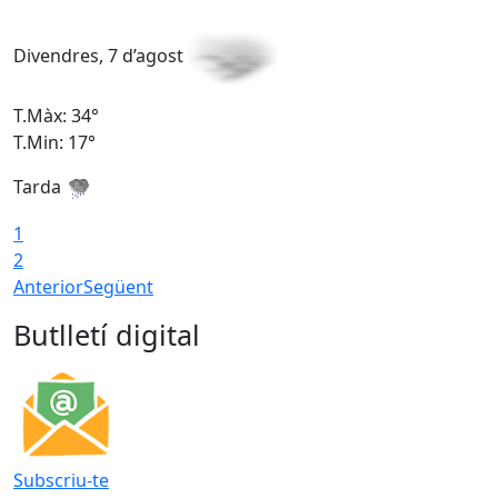
Divendres, 7 d’agost
D
T.Màx: 34°
T
T.Min: 17°
T
Tarda
T
1
2
Anterior
Següent
Butlletí digital
Subscriu-te