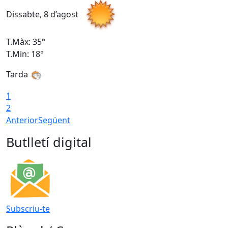
Dissabte, 8 d’agost
D
T.Màx: 35°
T
T.Min: 18°
T
Tarda
T
1
2
Anterior
Següent
Butlletí digital
Subscriu-te