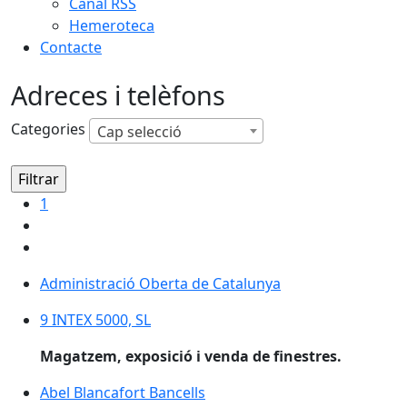
Canal RSS
Hemeroteca
Contacte
Adreces i telèfons
Categories
Cap selecció
1
Administració Oberta de Catalunya
Administració Oberta de Catalunya
9 INTEX 5000, SL
9 INTEX 5000, SL
Magatzem, exposició i venda de finestres.
Abel Blancafort Bancells
Abel Blancafort Bancells