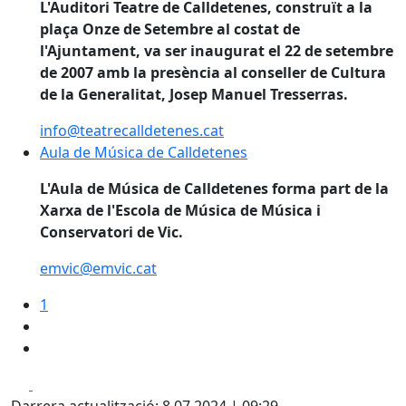
L'Auditori Teatre de Calldetenes, construït a la
plaça Onze de Setembre al costat de
l'Ajuntament, va ser inaugurat el 22 de setembre
de 2007 amb la presència al conseller de Cultura
de la Generalitat, Josep Manuel Tresserras.
info@teatrecalldetenes.cat
Aula de Música de Calldetenes
Aula de Música de Calldetenes
L'Aula de Música de Calldetenes forma part de la
Xarxa de l'Escola de Música de Música i
Conservatori de Vic.
emvic@emvic.cat
1
Facebook
X