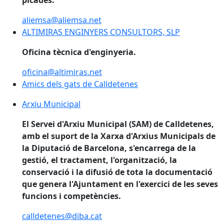
picades.
aliemsa@aliemsa.net
ALTIMIRAS ENGINYERS CONSULTORS, SLP
ALTIMIRAS ENGINYERS CONSULTORS, SLP
Oficina tècnica d'enginyeria.
oficina@altimiras.net
Amics dels gats de Calldetenes
Amics dels gats de Calldetenes
Arxiu Municipal
Arxiu Municipal
El Servei d'Arxiu Municipal (SAM) de Calldetenes,
amb el suport de la Xarxa d'Arxius Municipals de
la Diputació de Barcelona, s'encarrega de la
gestió, el tractament, l'organització, la
conservació i la difusió de tota la documentació
que genera l'Ajuntament en l'exercici de les seves
funcions i competències.
calldetenes@diba.cat