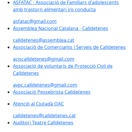
ASFATAC - Associació de Familiars d'adolescents amb 
ASFATAC - Associació de Familiars d'adolescents
amb trastorn alimentari i/o conducta
asfatac@gmail.com
Assemblea Nacional Catalana - Calldetenes
Assemblea Nacional Catalana - Calldetenes
calldetenes@assemblea.cat
Associació de Comerciants i Serveis de Calldetenes
Associació de Comerciants i Serveis de Calldetenes
aciscalldetenes@gmail.com
Associació de voluntaris de Protecció Civil de Calldet
Associació de voluntaris de Protecció Civil de
Calldetenes
avpc.calldetenes@gmail.com
Associació Pessebrista Calldetenes
Associació Pessebrista Calldetenes
Atenció al Ciutadà OAC
calldetenes@calldetenes.cat
Auditori Teatre Calldetenes
Auditori Teatre Calldetenes