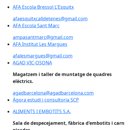
AFA Escola Bressol L'Esquitx
afaesquitxcalldetenes@gmail.com
AFA Escola Sant Marc
AFA Escola Sant Marc
ampasantmarc@gmail.com
AFA Institut Les Margues
afalesmargues@gmail.com
AGAD VIC-OSONA
AGAD VIC-OSONA
Magatzem i taller de muntatge de quadres
elèctrics.
agadbarcelona@agadbarcelona.com
Àgora estudi i consultoria SCP
ALIMENTS I EMBOTITS S.A.
ALIMENTS I EMBOTITS S.A.
Sala de despecejament, fàbrica d'embotits i carn