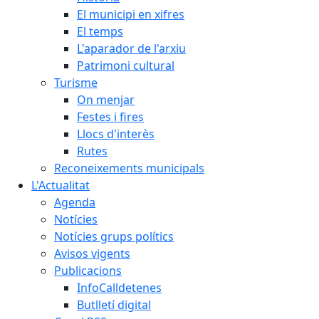
El municipi en xifres
El temps
L'aparador de l'arxiu
Patrimoni cultural
Turisme
On menjar
Festes i fires
Llocs d'interès
Rutes
Reconeixements municipals
L'Actualitat
Agenda
Notícies
Notícies grups polítics
Avisos vigents
Publicacions
InfoCalldetenes
Butlletí digital