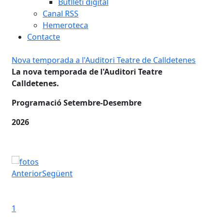
Butlletí digital
Canal RSS
Hemeroteca
Contacte
ris
Nova temporada a l'Auditori Teatre de Calldetenes
14a
s.
La nova temporada de l'Auditori Teatre
Cal
Calldetenes.
Fir
tin
Programació Setembre-Desembre
10 
2026
s
,
Nova temporada a l'Auditori Teatre de Calldetenes
ris
Anterior
Següent
14a
Iniciar presentació
Aturar presentació
1