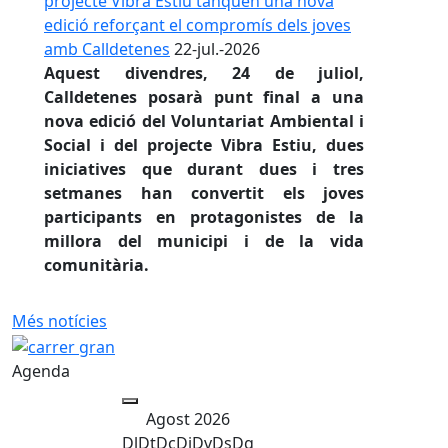
projecte Vibra Estiu tanquen una nova
edició reforçant el compromís dels joves
amb Calldetenes
22-jul.-2026
Aquest divendres, 24 de juliol,
Calldetenes posarà punt final a una
nova edició del Voluntariat Ambiental i
Social i del projecte Vibra Estiu, dues
iniciatives que durant dues i tres
setmanes han convertit els joves
participants en protagonistes de la
millora del municipi i de la vida
comunitària.
Més notícies
Agenda
Agost 2026
Dl
Dt
Dc
Dj
Dv
Ds
Dg