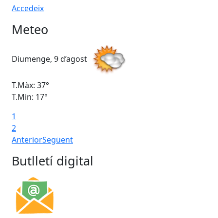
Accedeix
Meteo
Diumenge, 9 d’agost
Dil
T.Màx: 37°
T.M
T.Min: 17°
T.M
1
Ta
2
Anterior
Següent
Butlletí digital