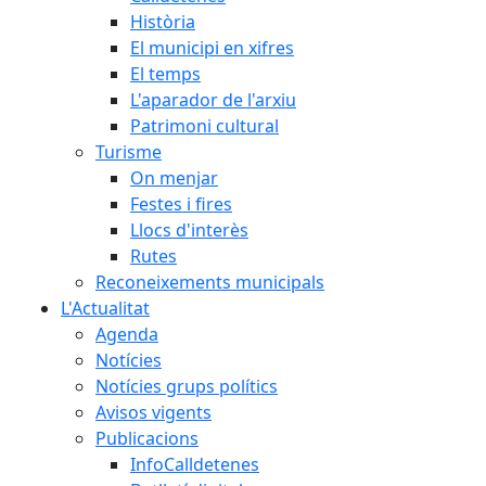
Història
El municipi en xifres
El temps
L'aparador de l'arxiu
Patrimoni cultural
Turisme
On menjar
Festes i fires
Llocs d'interès
Rutes
Reconeixements municipals
L'Actualitat
Agenda
Notícies
Notícies grups polítics
Avisos vigents
Publicacions
InfoCalldetenes