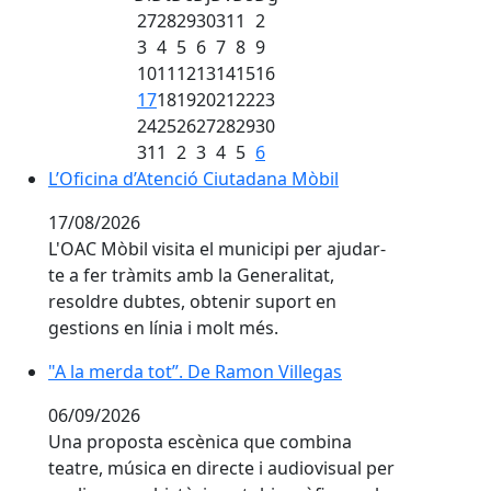
27
28
29
30
31
1
2
3
4
5
6
7
8
9
10
11
12
13
14
15
16
17
18
19
20
21
22
23
24
25
26
27
28
29
30
31
1
2
3
4
5
6
L’Oficina d’Atenció Ciutadana Mòbil
L’Oficina d’Atenció Ciutadana Mòbil
17/08/2026
L'OAC Mòbil visita el municipi per ajudar-
te a fer tràmits amb la Generalitat,
resoldre dubtes, obtenir suport en
gestions en línia i molt més.
"A la merda tot”. De Ramon Villegas
"A la merda tot”. De Ramon Villegas
06/09/2026
Una proposta escènica que combina
teatre, música en directe i audiovisual per