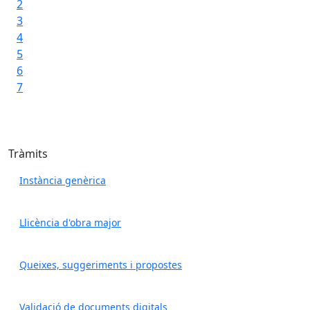
2
3
4
5
6
7
Tràmits
Instància genèrica
Llicència d'obra major
Queixes, suggeriments i propostes
Validació de documents digitals