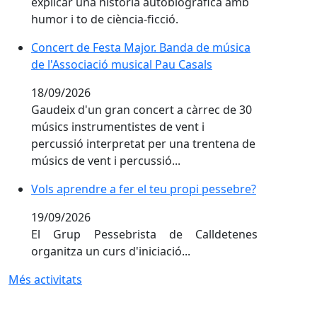
explicar una història autobiogràfica amb
humor i to de ciència-ficció.
Concert de Festa Major. Banda de música de l'Associa
Concert de Festa Major. Banda de música
de l'Associació musical Pau Casals
18/09/2026
Gaudeix d'un gran concert a càrrec de 30
músics instrumentistes de vent i
percussió interpretat per una trentena de
músics de vent i percussió...
Vols aprendre a fer el teu propi pessebre?
Vols aprendre a fer el teu propi pessebre?
19/09/2026
El Grup Pessebrista de Calldetenes
organitza un curs d'iniciació...
Més activitats