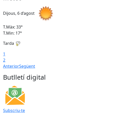
Dijous, 6 d’agost
D
T.Màx: 33°
T
T.Min: 17°
T
Tarda
T
1
2
Anterior
Següent
Butlletí digital
Subscriu-te