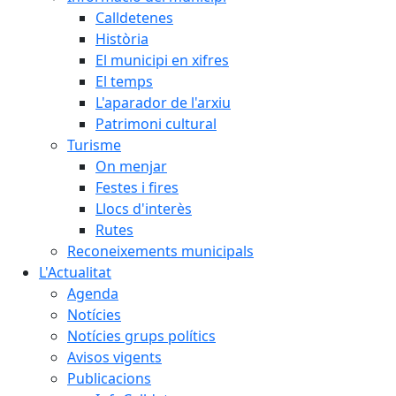
Calldetenes
Història
El municipi en xifres
El temps
L'aparador de l'arxiu
Patrimoni cultural
Turisme
On menjar
Festes i fires
Llocs d'interès
Rutes
Reconeixements municipals
L'Actualitat
Agenda
Notícies
Notícies grups polítics
Avisos vigents
Publicacions