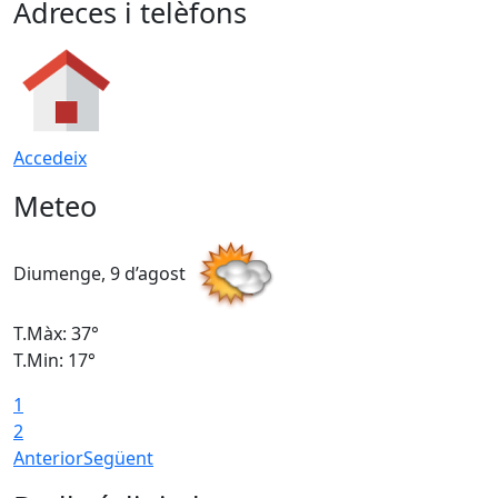
Adreces i telèfons
Accedeix
Meteo
Diumenge, 9 d’agost
D
T.Màx: 37°
T
T.Min: 17°
T
1
T
2
Anterior
Següent