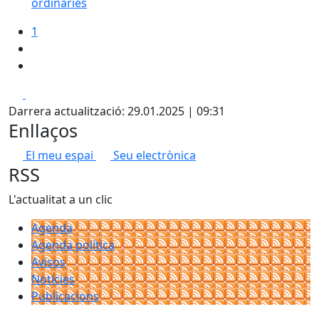
ordinàries
1
Facebook
X
Darrera actualització: 29.01.2025 | 09:31
Enllaços
El meu espai
Seu electrònica
RSS
L'actualitat a un clic
Agenda
Agenda política
Avisos
Notícies
Publicacions