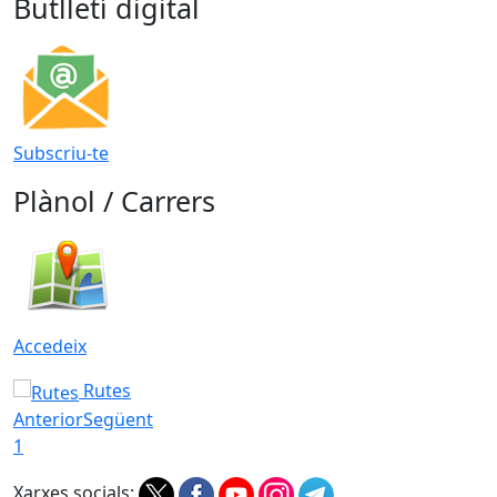
Butlletí digital
Subscriu-te
Plànol / Carrers
Accedeix
Rutes
Anterior
Següent
1
Xarxes socials: