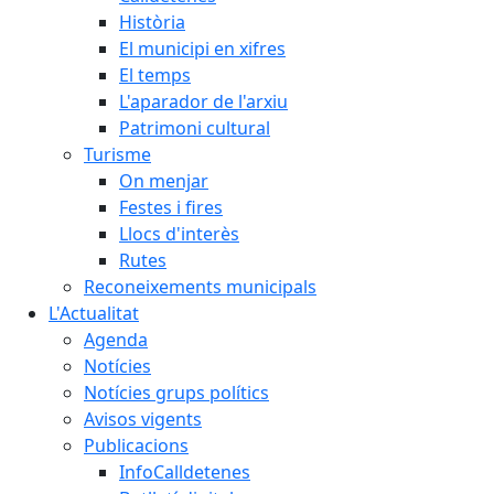
Història
El municipi en xifres
El temps
L'aparador de l'arxiu
Patrimoni cultural
Turisme
On menjar
Festes i fires
Llocs d'interès
Rutes
Reconeixements municipals
L'Actualitat
Agenda
Notícies
Notícies grups polítics
Avisos vigents
Publicacions
InfoCalldetenes