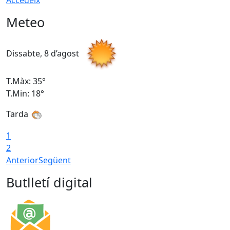
Accedeix
Meteo
Dissabte, 8 d’agost
D
T.Màx: 35°
T
T.Min: 18°
T
Tarda
T
1
2
Anterior
Següent
Butlletí digital