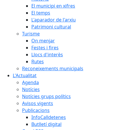
El municipi en xifres
El temps
L'aparador de l'arxiu
Patrimoni cultural
Turisme
On menjar
Festes i fires
Llocs d'interès
Rutes
Reconeixements municipals
L'Actualitat
Agenda
Notícies
Notícies grups polítics
Avisos vigents
Publicacions
InfoCalldetenes
Butlletí digital