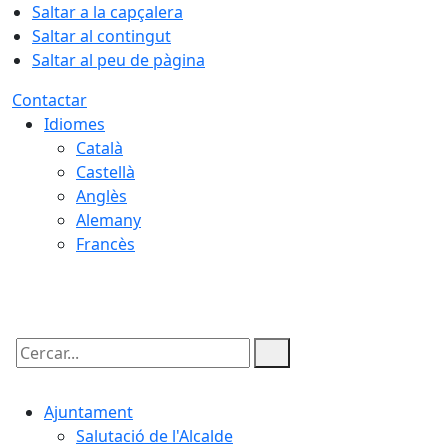
Saltar a la capçalera
Saltar al contingut
Saltar al peu de pàgina
Contactar
Idiomes
Català
Castellà
Anglès
Alemany
Francès
08.08.2026 | 06:19
Cercar:
Ajuntament
Salutació de l'Alcalde