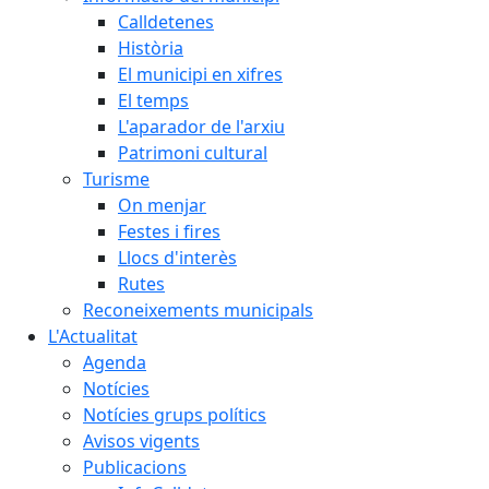
Calldetenes
Història
El municipi en xifres
El temps
L'aparador de l'arxiu
Patrimoni cultural
Turisme
On menjar
Festes i fires
Llocs d'interès
Rutes
Reconeixements municipals
L'Actualitat
Agenda
Notícies
Notícies grups polítics
Avisos vigents
Publicacions