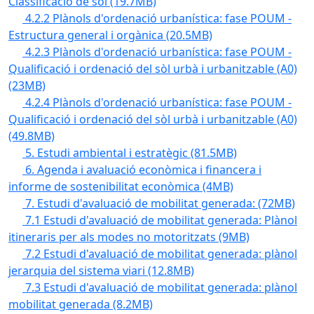
Classificació de sòl
(19.7MB)
4.2.2 Plànols d'ordenació urbanística: fase POUM -
Estructura general i orgànica
(20.5MB)
4.2.3 Plànols d'ordenació urbanística: fase POUM -
Qualificació i ordenació del sòl urbà i urbanitzable (A0)
(23MB)
4.2.4 Plànols d'ordenació urbanística: fase POUM -
Qualificació i ordenació del sòl urbà i urbanitzable (A0)
(49.8MB)
5. Estudi ambiental i estratègic
(81.5MB)
6. Agenda i avaluació econòmica i financera i
informe de sostenibilitat econòmica
(4MB)
7. Estudi d'avaluació de mobilitat generada:
(72MB)
7.1 Estudi d'avaluació de mobilitat generada: Plànol
itineraris per als modes no motoritzats
(9MB)
7.2 Estudi d'avaluació de mobilitat generada: plànol
jerarquia del sistema viari
(12.8MB)
7.3 Estudi d'avaluació de mobilitat generada: plànol
mobilitat generada
(8.2MB)