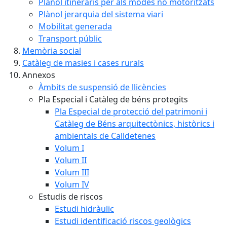
Plànol itineraris per als modes no motoritzats
Plànol jerarquia del sistema viari
Mobilitat generada
Transport públic
Memòria social
Catàleg de masies i cases rurals
Annexos
Àmbits de suspensió de llicències
Pla Especial i Catàleg de béns protegits
Pla Especial de protecció del patrimoni i
Catàleg de Béns arquitectònics, històrics i
ambientals de Calldetenes
Volum I
Volum II
Volum III
Volum IV
Estudis de riscos
Estudi hidràulic
Estudi identificació riscos geològics