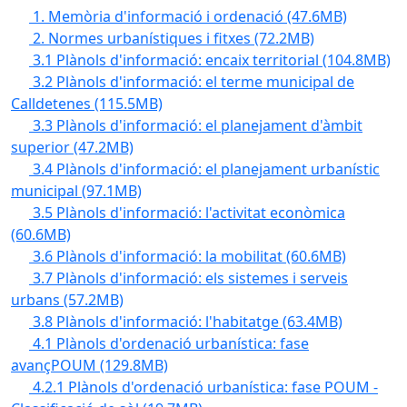
1. Memòria d'informació i ordenació
(47.6MB)
2. Normes urbanístiques i fitxes
(72.2MB)
3.1 Plànols d'informació: encaix territorial
(104.8MB)
3.2 Plànols d'informació: el terme municipal de
Calldetenes
(115.5MB)
3.3 Plànols d'informació: el planejament d'àmbit
superior
(47.2MB)
3.4 Plànols d'informació: el planejament urbanístic
municipal
(97.1MB)
3.5 Plànols d'informació: l'activitat econòmica
(60.6MB)
3.6 Plànols d'informació: la mobilitat
(60.6MB)
3.7 Plànols d'informació: els sistemes i serveis
urbans
(57.2MB)
3.8 Plànols d'informació: l'habitatge
(63.4MB)
4.1 Plànols d'ordenació urbanística: fase
avançPOUM
(129.8MB)
4.2.1 Plànols d'ordenació urbanística: fase POUM -