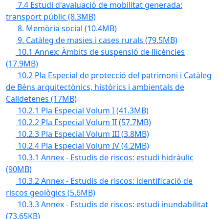
7.4 Estudi d'avaluació de mobilitat generada:
transport públic
(8.3MB)
8. Memòria social
(10.4MB)
9. Catàleg de masies i cases rurals
(79.5MB)
10.1 Annex: Àmbits de suspensió de llicències
(17.9MB)
10.2 Pla Especial de protecció del patrimoni i Catàleg
de Béns arquitectònics, històrics i ambientals de
Calldetenes
(17MB)
10.2.1 Pla Especial Volum I
(41.3MB)
10.2.2 Pla Especial Volum II
(57.7MB)
10.2.3 Pla Especial Volum III
(3.8MB)
10.2.4 Pla Especial Volum IV
(4.2MB)
10.3.1 Annex - Estudis de riscos: estudi hidràulic
(90MB)
10.3.2 Annex - Estudis de riscos: identificació de
riscos geològics
(5.6MB)
10.3.3 Annex - Estudis de riscos: estudi inundabilitat
(73.65KB)