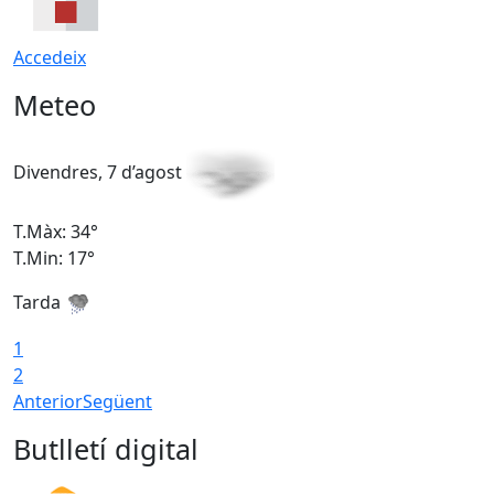
Accedeix
Meteo
Divendres, 7 d’agost
D
T.Màx: 34°
T
T.Min: 17°
T
Tarda
T
1
2
Anterior
Següent
Butlletí digital