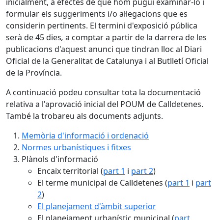
inicialment, a efectes de que hom pugui examinar-lo i
formular els suggeriments i/o al·legacions que es
considerin pertinents. El termini d'exposició pública
serà de 45 dies
,
a comptar a partir de la darrera de les
publicacions d'aquest anunci que tindran lloc al Diari
Oficial de la Generalitat de Catalunya i al Butlletí Oficial
de la Província.
A continuació podeu consultar tota la documentació
relativa a l'aprovació inicial del POUM de Calldetenes.
També la trobareu als documents adjunts.
Memòria d'informació i ordenació
Normes urbanístiques i fitxes
Plànols d'informació
Encaix territorial (
part 1
i
part 2
)
El terme municipal de Calldetenes (
part 1
i
part
2
)
El planejament d'àmbit superior
El planejament urbanístic municipal (
part