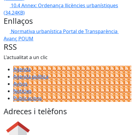
10.4 Annex: Ordenança llicències urbanístiques
(34.24KB)
Enllaços
Normativa urbanística
Portal de Transparència
Avanç POUM
RSS
L'actualitat a un clic
Agenda
Agenda política
Avisos
Notícies
Publicacions
Adreces i telèfons