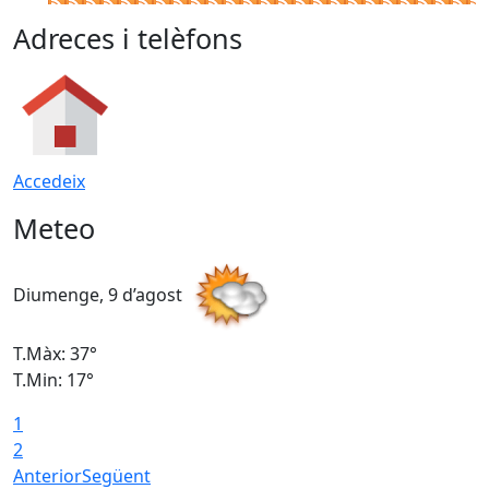
Adreces i telèfons
Accedeix
Meteo
Diumenge, 9 d’agost
D
T.Màx: 37°
T
T.Min: 17°
T
1
T
2
Anterior
Següent