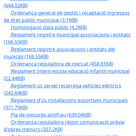
(644.02KB)
Ordenança general de gestió i recaptació ingressos
de dret públic municipal
(3.1MB)
Homologació data públic
(4.2MB)
Reglament registre municipal associacions i entitats
(166.55KB)
Reglament registre associacions i entitats del
municipi
(166.55KB)
Ordenança reguladora de mercat
(458.81KB)
Reglament intern escola educació infantil municipal
(22.44KB)
Reglament us servei recarrega vehicles elèctrics
(242.64KB)
Reglament d'ús instal·lacions esportives municipals
(371.79KB)
Pla de mesures antifrau
(639.04KB)
Ordenança reguladora règim comunicació prèvia
d'obres menors
(207.2KB)