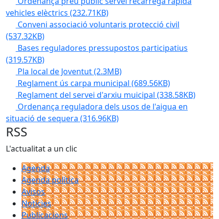
Ordenança preu públic servei recarrega ràpida
vehicles elèctrics
(232.71KB)
Conveni associació voluntaris protecció civil
(537.32KB)
Bases reguladores pressupostos participatius
(319.57KB)
Pla local de Joventut
(2.3MB)
Reglament ús carpa municipal
(689.56KB)
Reglament del servei d'arxiu muicipal
(338.58KB)
Ordenança reguladora dels usos de l'aigua en
situació de sequera
(316.96KB)
RSS
L'actualitat a un clic
Agenda
Agenda política
Avisos
Notícies
Publicacions