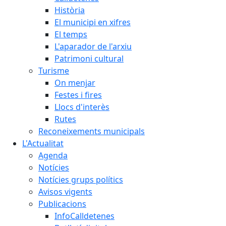
Història
El municipi en xifres
El temps
L'aparador de l'arxiu
Patrimoni cultural
Turisme
On menjar
Festes i fires
Llocs d'interès
Rutes
Reconeixements municipals
L'Actualitat
Agenda
Notícies
Notícies grups polítics
Avisos vigents
Publicacions
InfoCalldetenes