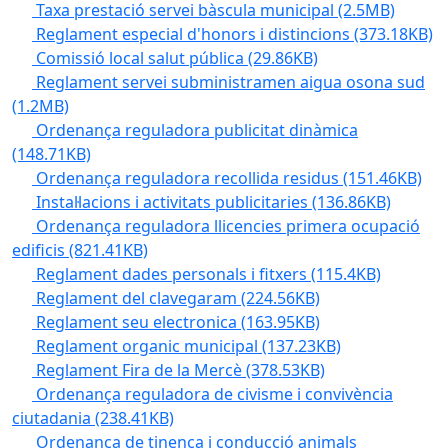
Taxa prestació servei bàscula municipal
(2.5MB)
Reglament especial d'honors i distincions
(373.18KB)
Comissió local salut pública
(29.86KB)
Reglament servei subministramen aigua osona sud
(1.2MB)
Ordenança reguladora publicitat dinàmica
(148.71KB)
Ordenança reguladora recollida residus
(151.46KB)
Instal·lacions i activitats publicitaries
(136.86KB)
Ordenança reguladora llicencies primera ocupació
edificis
(821.41KB)
Reglament dades personals i fitxers
(115.4KB)
Reglament del clavegaram
(224.56KB)
Reglament seu electronica
(163.95KB)
Reglament organic municipal
(137.23KB)
Reglament Fira de la Mercè
(378.53KB)
Ordenança reguladora de civisme i convivència
ciutadania
(238.41KB)
Ordenança de tinença i conducció animals