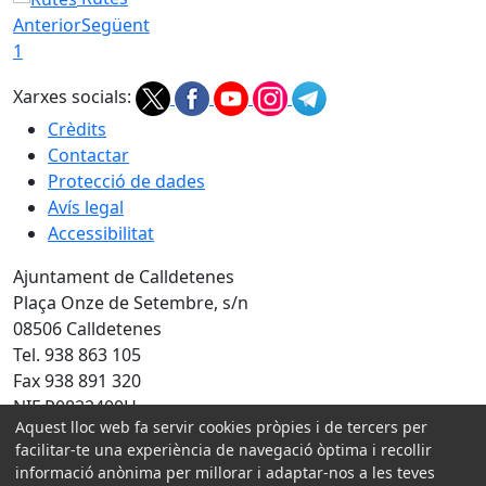
Anterior
Següent
1
Xarxes socials:
Crèdits
Contactar
Protecció de dades
Avís legal
Accessibilitat
Ajuntament de Calldetenes
Plaça Onze de Setembre, s/n
08506 Calldetenes
Tel. 938 863 105
Fax 938 891 320
NIF P0822400H
Aquest lloc web fa servir cookies pròpies i de tercers per
Amb la col·laboració de:
facilitar-te una experiència de navegació òptima i recollir
informació anònima per millorar i adaptar-nos a les teves