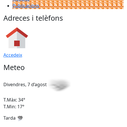
Publicacions
Adreces i telèfons
Accedeix
Meteo
Divendres, 7 d’agost
D
T.Màx: 34°
T
T.Min: 17°
T
Tarda
T