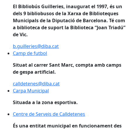
El Bibliobús Guilleries, inaugurat el 1997, és un
dels 9 bibliobusos de la Xarxa de Biblioteques
Municipals de la Diputació de Barcelona. Té com
a biblioteca de suport la Biblioteca “Joan Triadú”
de Vic.
b.guilleries@diba.cat
Camp de futbol
Camp de futbol
Situat al carrer Sant Marc, compta amb camps
de gespa artificial.
calldetenes@diba.cat
Carpa Municipal
Situada a la zona esportiva.
Centre de Serveis de Calldetenes
Centre de Serveis de Calldetenes
És una entitat municipal en funcionament des