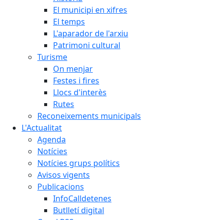
El municipi en xifres
El temps
L'aparador de l'arxiu
Patrimoni cultural
Turisme
On menjar
Festes i fires
Llocs d'interès
Rutes
Reconeixements municipals
L'Actualitat
Agenda
Notícies
Notícies grups polítics
Avisos vigents
Publicacions
InfoCalldetenes
Butlletí digital