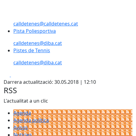
calldetenes@calldetenes.cat
Pista Poliesportiva
Pista Poliesportiva
calldetenes@diba.cat
Pistes de Tennis
Pistes de Tennis
calldetenes@diba.cat
Facebook
X
Darrera actualització: 30.05.2018 | 12:10
RSS
L'actualitat a un clic
Agenda
Agenda política
Avisos
Notícies