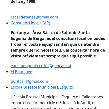
de l'any 1999,
cscalldetenes@gmail.com
Consultori local (CAP)
Consultori local (CAP)
Pertany a l'Àrea Bàsica de Salut de Santa
Eugènia de Berga, és el consultori local on podeu
trobar el vostre equip sanitari que us atendrà
sempre que ho necessiteu. Cal concertar hora de
visita prèviament sempre que sigui possible.
eapstaeugenia.cc.ics@gencat.cat
El Punt Jove
El Punt Jove
puntcall@gmail.com
Escola Bressol Municipal L'Esquitx
Escola Bressol Municipal L'Esquitx
L'Escola Bressol Municipal l'Esquitx de Calldetenes
imparteix el primer cicle d'Educació Infantil, de
caràcter no obligatori, adreçat a infants d'edats