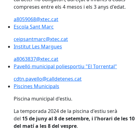
compreses entre els 4 mesos i els 3 anys d'edat.
a8059068@xtec.cat
Escola Sant Marc
Escola Sant Marc
ceipsantmarc@xtec.cat
Institut Les Margues
Institut Les Margues
a8063837@xtec.cat
Pavelló municipal poliesportiu "El Torrental"
Pavelló municipal poliesportiu "El Torrental"
cdtn.pavello@calldetenes.cat
Piscines Municipals
Piscines Municipals
Piscina municipal d'estiu.
La temporada 2024 de la piscina d'estiu serà
del
15 de juny al 8 de setembre, i l'horari de les 10
del matí a les 8 del vespre
.