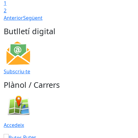
1
2
Anterior
Següent
Butlletí digital
Subscriu-te
Plànol / Carrers
Accedeix
Rutes