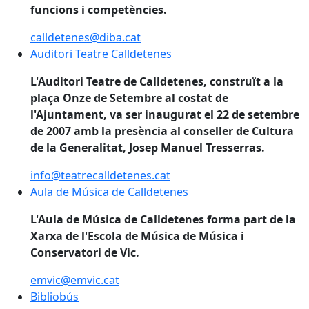
funcions i competències.
calldetenes@diba.cat
Auditori Teatre Calldetenes
Auditori Teatre Calldetenes
L'Auditori Teatre de Calldetenes, construït a la
plaça Onze de Setembre al costat de
l'Ajuntament, va ser inaugurat el 22 de setembre
de 2007 amb la presència al conseller de Cultura
de la Generalitat, Josep Manuel Tresserras.
info@teatrecalldetenes.cat
Aula de Música de Calldetenes
Aula de Música de Calldetenes
L'Aula de Música de Calldetenes forma part de la
Xarxa de l'Escola de Música de Música i
Conservatori de Vic.
emvic@emvic.cat
Bibliobús
Bibliobús