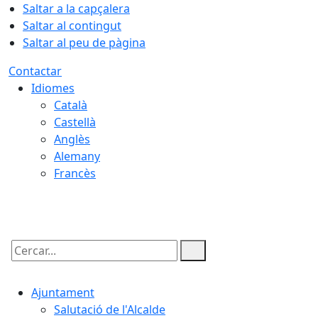
Saltar a la capçalera
Saltar al contingut
Saltar al peu de pàgina
Contactar
Idiomes
Català
Castellà
Anglès
Alemany
Francès
07.08.2026 | 05:53
Cercar:
Ajuntament
Salutació de l'Alcalde