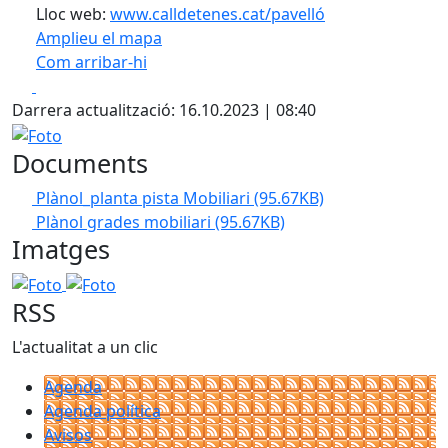
Lloc web:
www.calldetenes.cat/pavelló
Amplieu el mapa
Com arribar-hi
Leaflet
| ©
OpenStreetMap
contributors
Facebook
X
+
Darrera actualització: 16.10.2023 | 08:40
−
Foto
Documents
Plànol_planta pista Mobiliari
(95.67KB)
Plànol grades mobiliari
(95.67KB)
Imatges
Foto
Foto
RSS
L'actualitat a un clic
Agenda
Agenda política
Avisos