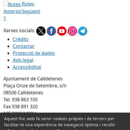
Rutes
Anterior
Següent
1
Xarxes socials:
Crèdits
Contactar
Protecció de dades
Avís legal
Accessibilitat
Ajuntament de Calldetenes
Plaça Onze de Setembre, s/n
08506 Calldetenes
Tel. 938 863 105
Fax 938 891 320
NIF P0822400H
Aquest lloc web fa servir cookies pròpies i de tercers per
facilitar-te una experiència de navegació òptima i recollir
Amb la col·laboració de: