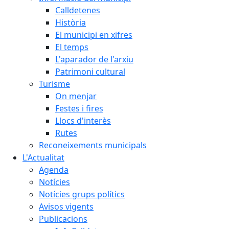
Calldetenes
Història
El municipi en xifres
El temps
L'aparador de l'arxiu
Patrimoni cultural
Turisme
On menjar
Festes i fires
Llocs d'interès
Rutes
Reconeixements municipals
L'Actualitat
Agenda
Notícies
Notícies grups polítics
Avisos vigents
Publicacions