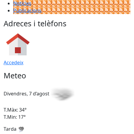
Notícies
Publicacions
Adreces i telèfons
Accedeix
Meteo
Divendres, 7 d’agost
D
T.Màx: 34°
T
T.Min: 17°
T
Tarda
T