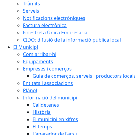
Tràmits
Serveis
Notificacions electròniques
Factura electrònica
Finestreta Única Empresarial
CIDO: difusió de la informació pública local
El Municipi
Com arribar-hi
Equipaments
Empreses i comerços
Guia de comerços, serveis i productors local
Entitats i associacions
Plànol
Informació del municipi
Calldetenes
Història
El municipi en xifres
El temps
L'aparador de l'arxiu