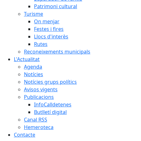
Patrimoni cultural
Turisme
On menjar
Festes i fires
Llocs d'interès
Rutes
Reconeixements municipals
L'Actualitat
Agenda
Notícies
Notícies grups polítics
Avisos vigents
Publicacions
InfoCalldetenes
Butlletí digital
Canal RSS
Hemeroteca
Contacte