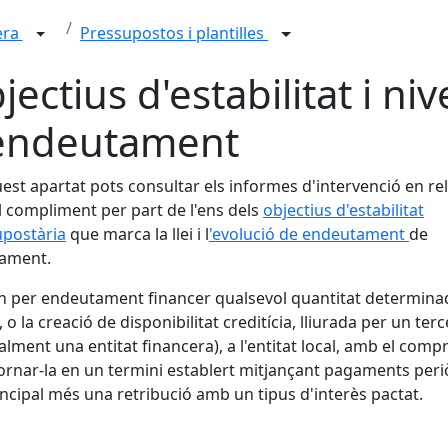
era
Pressupostos i plantilles
jectius d'estabilitat i nive
endeutament
est apartat pots consultar els informes d'intervenció en re
 compliment per part de l'ens dels
objectius d'estabilitat
upostària
que marca la llei i l
'evolució de endeutament
de
tament.
n per endeutament financer qualsevol quantitat determina
 o la creació de disponibilitat creditícia, lliurada per un terc
lment una entitat financera), a l'entitat local, amb el com
ornar-la en un termini establert mitjançant pagaments peri
incipal més una retribució amb un tipus d'interès pactat.
cebook
X