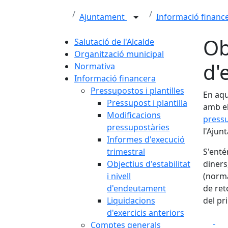
Ajuntament
Informació financ
Ob
Salutació de l'Alcalde
Organització municipal
d'
Normativa
Informació financera
Pressupostos i plantilles
En aqu
Pressupost i plantilla
amb el
Modificacions
press
pressupostàries
l'Ajun
Informes d'execució
trimestral
S'enté
Objectius d'estabilitat
diners,
i nivell
(norma
d'endeutament
de ret
Liquidacions
del pr
d'exercicis anteriors
Fa
Comptes generals