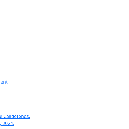
ment
e Calldetenes.
y 2024.