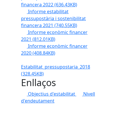
financera 2022
(636.43KB)
Informe estabilitat
pressupostària i sostenibilitat
financera 2021
(740.55KB)
Informe econòmic financer
2021
(812.01KB)
Informe econòmic financer
2020
(408.84KB)
Estabilitat_pressupostaria_2018
(328.45KB)
Enllaços
Objectius d'estabilitat
Nivell
d'endeutament