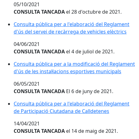
05/10/2021
CONSULTA TANCADA
el 28 d'octubre de 2021.
Consulta pública per a l'elaboració del Reglament d'ús
Consulta pública per a l'elaboració del Reglament
d'ús del servei de recàrrega de vehicles elèctrics
04/06/2021
CONSULTA TANCADA
el 4 de juliol de 2021.
Consulta pública per a la modificació del Reglament d'
Consulta pública per a la modificació del Reglament
d'ús de les instal·lacions esportives municipals
06/05/2021
CONSULTA TANCADA
El 6 de juny de 2021.
Consulta pública per a l'elaboració del Reglament de 
Consulta pública per a l'elaboració del Reglament
de Participació Ciutadana de Calldetenes
14/04/2021
CONSULTA TANCADA
el 14 de maig de 2021.