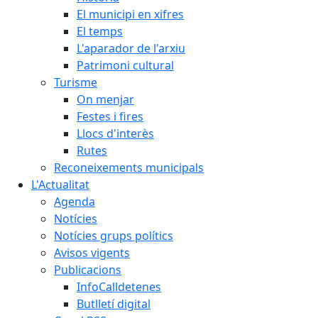
El municipi en xifres
El temps
L'aparador de l'arxiu
Patrimoni cultural
Turisme
On menjar
Festes i fires
Llocs d'interès
Rutes
Reconeixements municipals
L'Actualitat
Agenda
Notícies
Notícies grups polítics
Avisos vigents
Publicacions
InfoCalldetenes
Butlletí digital