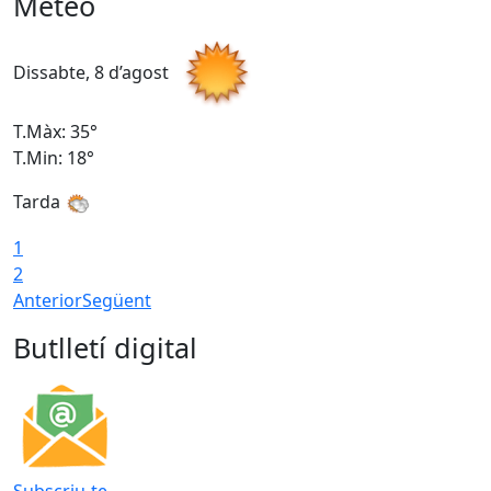
Meteo
Dissabte, 8 d’agost
D
T.Màx: 35°
T
T.Min: 18°
T
Tarda
T
1
2
Anterior
Següent
Butlletí digital
Subscriu-te