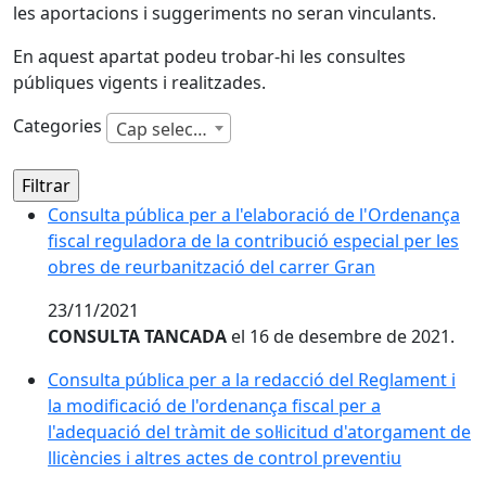
les aportacions i suggeriments no seran vinculants.
En aquest apartat podeu trobar-hi les consultes
públiques vigents i realitzades.
Categories
Cap selecció
Consulta pública per a l'elaboració de l'Ordenança fis
Consulta pública per a l'elaboració de l'Ordenança
fiscal reguladora de la contribució especial per les
obres de reurbanització del carrer Gran
23/11/2021
CONSULTA TANCADA
el 16 de desembre de 2021.
Consulta pública per a la redacció del Reglament i la m
Consulta pública per a la redacció del Reglament i
la modificació de l'ordenança fiscal per a
l'adequació del tràmit de sol·licitud d'atorgament de
llicències i altres actes de control preventiu