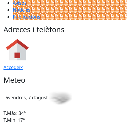
Avisos
Notícies
Publicacions
Adreces i telèfons
Accedeix
Meteo
Divendres, 7 d’agost
D
T.Màx: 34°
T
T.Min: 17°
T