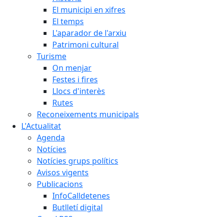
El municipi en xifres
El temps
L'aparador de l'arxiu
Patrimoni cultural
Turisme
On menjar
Festes i fires
Llocs d'interès
Rutes
Reconeixements municipals
L'Actualitat
Agenda
Notícies
Notícies grups polítics
Avisos vigents
Publicacions
InfoCalldetenes
Butlletí digital