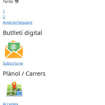
Tarda
T
1
2
Anterior
Següent
Butlletí digital
Subscriu-te
Plànol / Carrers
Accedeix