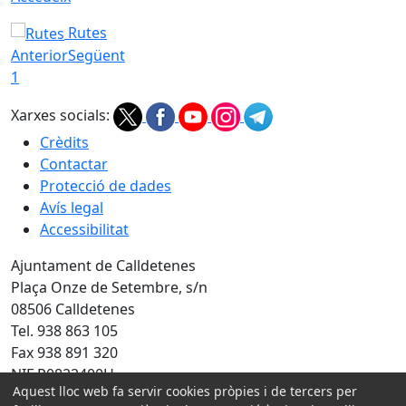
Rutes
Anterior
Següent
1
Xarxes socials:
Crèdits
Contactar
Protecció de dades
Avís legal
Accessibilitat
Ajuntament de Calldetenes
Plaça Onze de Setembre, s/n
08506 Calldetenes
Tel. 938 863 105
Fax 938 891 320
NIF P0822400H
Aquest lloc web fa servir cookies pròpies i de tercers per