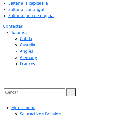
Saltar a la capçalera
Saltar al contingut
Saltar al peu de pàgina
Contactar
Idiomes
Català
Castellà
Anglès
Alemany
Francès
06.08.2026 | 15:07
Cercar:
Ajuntament
Salutació de l'Alcalde