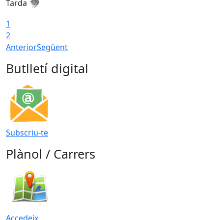
Tarda
T
1
2
Anterior
Següent
Butlletí digital
Subscriu-te
Plànol / Carrers
Accedeix