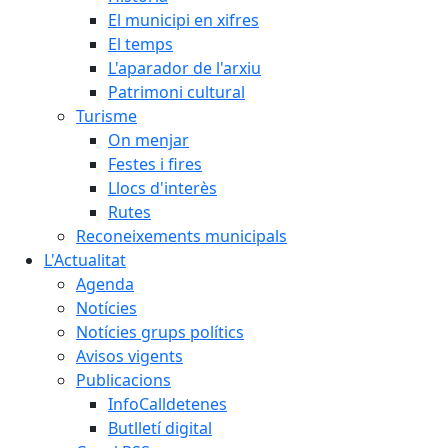
El municipi en xifres
El temps
L'aparador de l'arxiu
Patrimoni cultural
Turisme
On menjar
Festes i fires
Llocs d'interès
Rutes
Reconeixements municipals
L'Actualitat
Agenda
Notícies
Notícies grups polítics
Avisos vigents
Publicacions
InfoCalldetenes
Butlletí digital