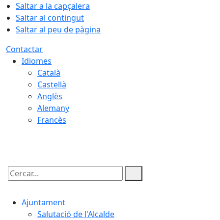
Saltar a la capçalera
Saltar al contingut
Saltar al peu de pàgina
Contactar
Idiomes
Català
Castellà
Anglès
Alemany
Francès
07.08.2026 | 04:01
Cercar:
Ajuntament
Salutació de l'Alcalde