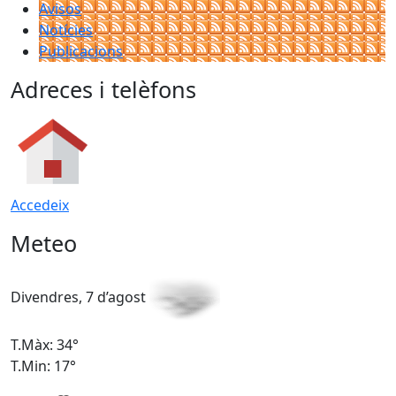
Avisos
Notícies
Publicacions
Adreces i telèfons
Accedeix
Meteo
Divendres, 7 d’agost
D
T.Màx: 34°
T
T.Min: 17°
T