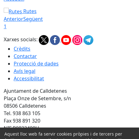
Rutes
Anterior
Següent
1
Xarxes socials:
Crèdits
Contactar
Protecció de dades
Avís legal
Accessibilitat
Ajuntament de Calldetenes
Plaça Onze de Setembre, s/n
08506 Calldetenes
Tel. 938 863 105
Fax 938 891 320
NIF P0822400H
Aquest lloc web fa servir cookies pròpies i de tercers per