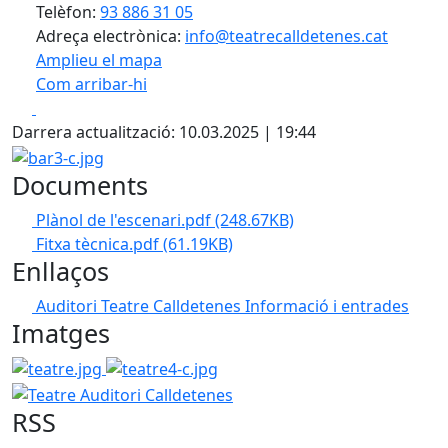
Telèfon:
93 886 31 05
Adreça electrònica:
info@teatrecalldetenes.cat
Amplieu el mapa
Com arribar-hi
Leaflet
| ©
OpenStreetMap
contributors
Facebook
X
+
Darrera actualització: 10.03.2025 | 19:44
−
bar3-c.jpg
Documents
Plànol de l'escenari.pdf
(248.67KB)
Fitxa tècnica.pdf
(61.19KB)
Enllaços
Auditori Teatre Calldetenes
Informació i entrades
Imatges
teatre.jpg
teatre4-c.jpg
Teatre Auditori Calldetenes
RSS