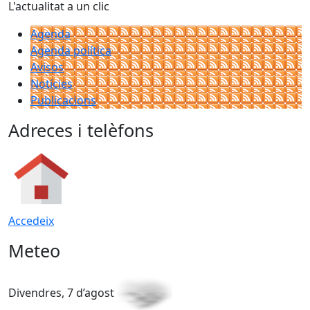
L'actualitat a un clic
Agenda
Agenda política
Avisos
Notícies
Publicacions
Adreces i telèfons
Accedeix
Meteo
Divendres, 7 d’agost
D