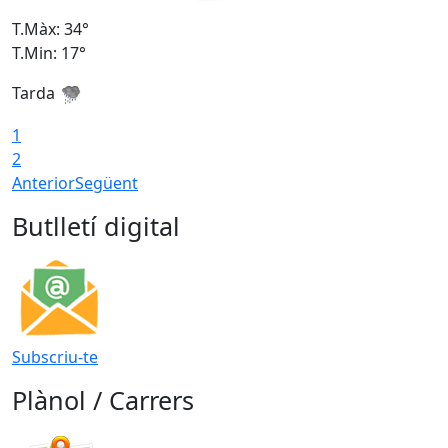
T.Màx: 34°
T
T.Min: 17°
T
Tarda
T
1
2
Anterior
Següent
Butlletí digital
Subscriu-te
Plànol / Carrers