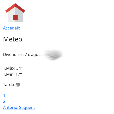
Accedeix
Meteo
Divendres, 7 d’agost
D
T.Màx: 34°
T
T.Min: 17°
T
Tarda
T
1
2
Anterior
Següent