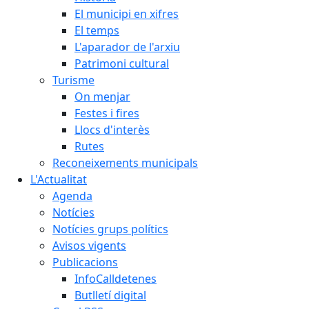
El municipi en xifres
El temps
L'aparador de l'arxiu
Patrimoni cultural
Turisme
On menjar
Festes i fires
Llocs d'interès
Rutes
Reconeixements municipals
L'Actualitat
Agenda
Notícies
Notícies grups polítics
Avisos vigents
Publicacions
InfoCalldetenes
Butlletí digital