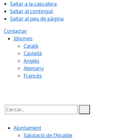
Saltar a la capçalera
Saltar al contingut
Saltar al peu de pàgina
Contactar
Idiomes
Català
Castellà
Anglès
Alemany
Francès
07.08.2026 | 01:52
Cercar:
Ajuntament
Salutació de l'Alcalde