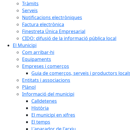
Tràmits
Serveis
Notificacions electròniques
Factura electrònica
Finestreta Única Empresarial
CIDO: difusió de la informació pública local
El Municipi
Com arribar-hi
Equipaments
Empreses i comerços
Guia de comerços, serveis i productors local
Entitats i associacions
Plànol
Informació del municipi
Calldetenes
Història
El municipi en xifres
El temps
L'aparador de l'arxiu