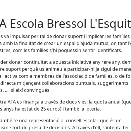
A Escola Bressol L'Esqui
es va impulsar per tal de donar suport i implicar les famílies
la amb la finalitat de crear un espai d'ajuda mútua, on tant l
tres, com les famílies s'hi poguessin sentir identificats.
der donar continuïtat a aquesta iniciativa any rere any, d
tre suport perquè us animeu a participar-hi ja sigui de man
a i activa com a membres de l'associació de famílies, o de f
directa mitjançant col·laboracions puntuals, suggeriments,
, .... si així convingués.
tra AFA es finança a través de dues vies: la quota anual (que
s anys ha estat de 25 euros) i també la loteria.
també té una representació al consell escolar, que és un
sme fort de presa de decisions. A través d'ell, s'intenta fer