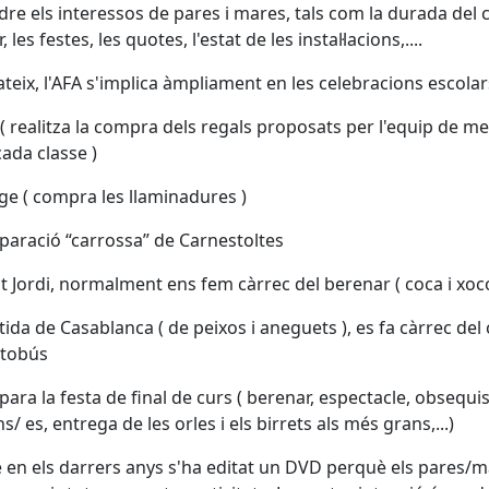
dre els interessos de pares i mares, tals com la durada del 
, les festes, les quotes, l'estat de les instal·lacions,....
ateix, l'AFA s'implica àmpliament en les celebracions escolar
ó ( realitza la compra dels regals proposats per l'equip de m
cada classe )
tge ( compra les llaminadures )
eparació “carrossa” de Carnestoltes
nt Jordi, normalment ens fem càrrec del berenar ( coca i xoco
rtida de Casablanca ( de peixos i aneguets ), es fa càrrec del
utobús
epara la festa de final de curs ( berenar, espectacle, obsequi
s/ es, entrega de les orles i els birrets als més grans,...)
en els darrers anys s'ha editat un DVD perquè els pares/