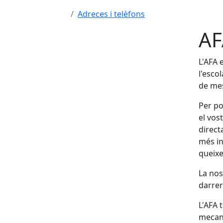
Adreces i telèfons
AF
L'AFA 
l'esco
de mes
Per po
el vos
direct
més in
queixes
La nos
darrer
L'AFA 
mecani