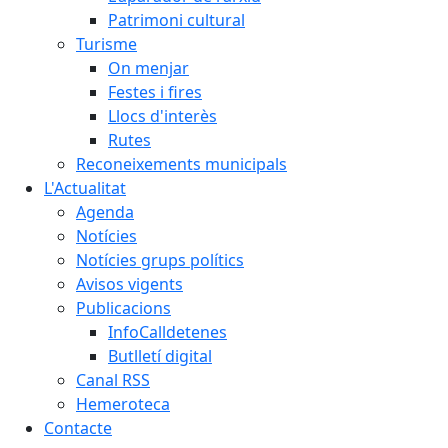
Patrimoni cultural
Turisme
On menjar
Festes i fires
Llocs d'interès
Rutes
Reconeixements municipals
L'Actualitat
Agenda
Notícies
Notícies grups polítics
Avisos vigents
Publicacions
InfoCalldetenes
Butlletí digital
Canal RSS
Hemeroteca
Contacte