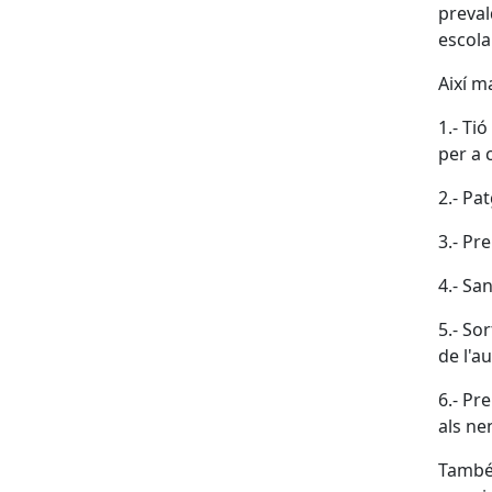
preval
escolar
Així m
1.- Ti
per a 
2.- Pa
3.- Pr
4.- Sa
5.- So
de l'a
6.- Pr
als nen
També 