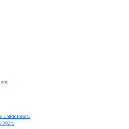
ment
e Calldetenes.
y 2024.