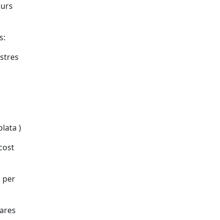
curs
s:
estres
lata )
 cost
s per
mares