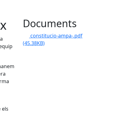
tx
Documents
constitucio-ampa-.pdf
 a
(45.38KB)
'equip
emanem
era
orma
 els