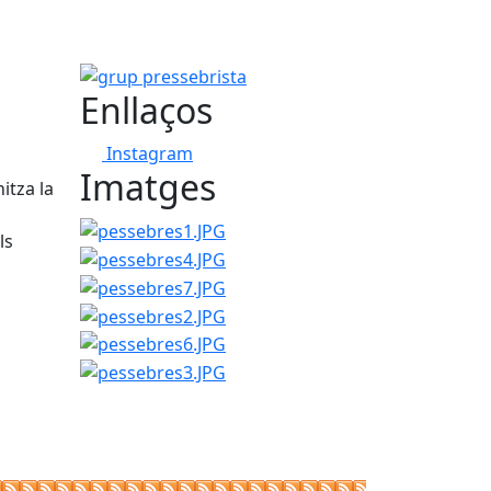
grup pressebrista
Enllaços
Instagram
Imatges
itza la
pessebres1.JPG
pessebres4.JPG
ls
pessebres7.JPG
pessebres2.JPG
pessebres6.JPG
pessebres3.JPG