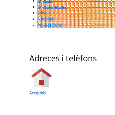
Agenda
Agenda política
Avisos
Notícies
Publicacions
Adreces i telèfons
Accedeix