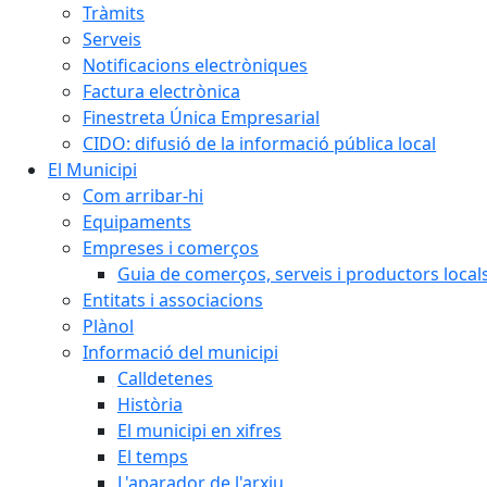
Tràmits
Serveis
Notificacions electròniques
Factura electrònica
Finestreta Única Empresarial
CIDO: difusió de la informació pública local
El Municipi
Com arribar-hi
Equipaments
Empreses i comerços
Guia de comerços, serveis i productors local
Entitats i associacions
Plànol
Informació del municipi
Calldetenes
Història
El municipi en xifres
El temps
L'aparador de l'arxiu