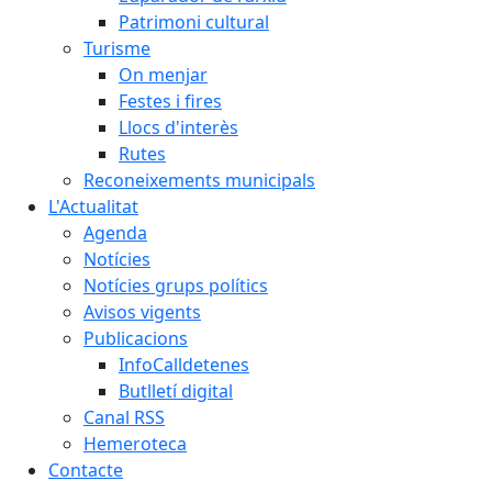
Patrimoni cultural
Turisme
On menjar
Festes i fires
Llocs d'interès
Rutes
Reconeixements municipals
L'Actualitat
Agenda
Notícies
Notícies grups polítics
Avisos vigents
Publicacions
InfoCalldetenes
Butlletí digital
Canal RSS
Hemeroteca
Contacte