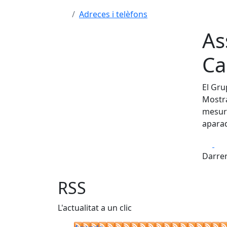
Adreces i telèfons
As
Ca
El Gru
Mostra
mesure
aparad
Fa
Darrer
RSS
L'actualitat a un clic