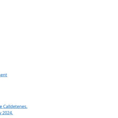
ment
e Calldetenes.
y 2024.