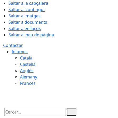
Saltar a la capçalera
Saltar al contingut
Saltar a imatges
Saltar a documents
Saltar a enllaços
Saltar al peu de pàgina
Contactar
Idiomes
Català
Castellà
Anglès
Alemany
Francès
07.08.2026 | 19:34
Cercar: