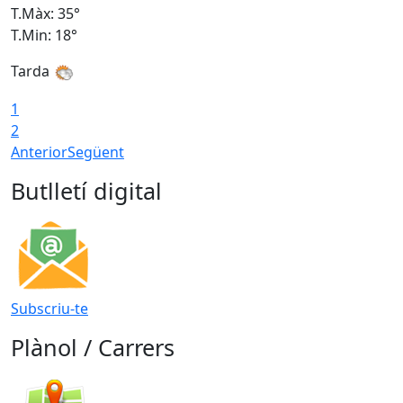
T.Màx: 35°
T
T.Min: 18°
T
Tarda
T
1
2
Anterior
Següent
Butlletí digital
Subscriu-te
Plànol / Carrers