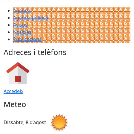
Agenda
Agenda política
Avisos
Notícies
Publicacions
Adreces i telèfons
Accedeix
Meteo
Dissabte, 8 d’agost
D