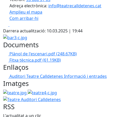
Adreça electrònica:
info@teatrecalldetenes.cat
Amplieu el mapa
Com arribar-hi
Leaflet
| ©
OpenStreetMap
contributors
Facebook
X
+
Darrera actualització: 10.03.2025 | 19:44
−
bar3-c.jpg
Documents
Plànol de l'escenari.pdf
(248.67KB)
Fitxa tècnica.pdf
(61.19KB)
Enllaços
Auditori Teatre Calldetenes
Informació i entrades
Imatges
teatre.jpg
teatre4-c.jpg
Teatre Auditori Calldetenes
RSS
L'actualitat a un clic