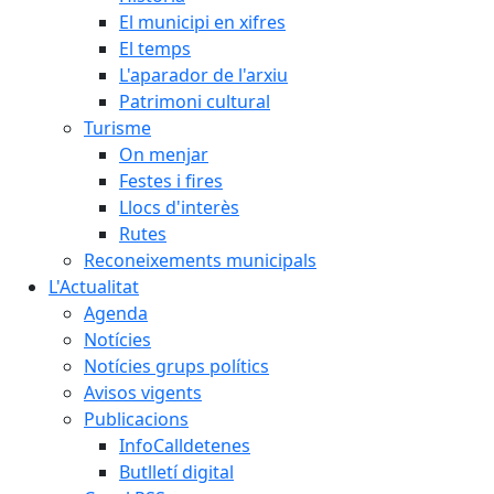
El municipi en xifres
El temps
L'aparador de l'arxiu
Patrimoni cultural
Turisme
On menjar
Festes i fires
Llocs d'interès
Rutes
Reconeixements municipals
L'Actualitat
Agenda
Notícies
Notícies grups polítics
Avisos vigents
Publicacions
InfoCalldetenes
Butlletí digital