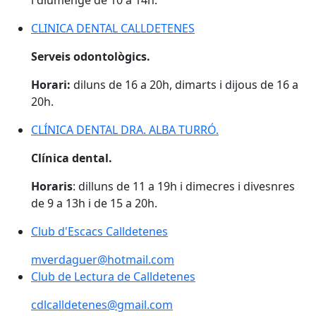
i diumenge de 10 a 14h.
CLINICA DENTAL CALLDETENES
CLINICA DENTAL CALLDETENES
Serveis odontològics.
Horari:
diluns de 16 a 20h, dimarts i dijous de 16 a
20h.
CLÍNICA DENTAL DRA. ALBA TURRÓ.
CLÍNICA DENTAL DRA. ALBA TURRÓ.
Clínica dental.
Horaris
: dilluns de 11 a 19h i dimecres i divesnres
de 9 a 13h i de 15 a 20h.
Club d'Escacs Calldetenes
Club d'Escacs Calldetenes
mverdaguer@hotmail.com
Club de Lectura de Calldetenes
Club de Lectura de Calldetenes
cdlcalldetenes@gmail.com