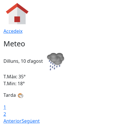
Accedeix
Meteo
Dilluns, 10 d’agost
D
T.Màx: 35°
T
T.Min: 18°
T
Tarda
T
1
2
Anterior
Següent