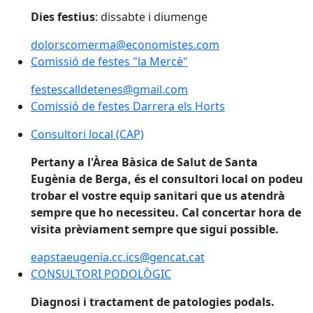
Dies festius
: dissabte i diumenge
dolorscomerma@economistes.com
Comissió de festes "la Mercè"
Comissió de festes "la Mercè"
festescalldetenes@gmail.com
Comissió de festes Darrera els Horts
Comissió de festes Darrera els Horts
Consultori local (CAP)
Consultori local (CAP)
Pertany a l'Àrea Bàsica de Salut de Santa
Eugènia de Berga, és el consultori local on podeu
trobar el vostre equip sanitari que us atendrà
sempre que ho necessiteu. Cal concertar hora de
visita prèviament sempre que sigui possible.
eapstaeugenia.cc.ics@gencat.cat
CONSULTORI PODOLÒGIC
CONSULTORI PODOLÒGIC
Diagnosi i tractament de patologies podals.