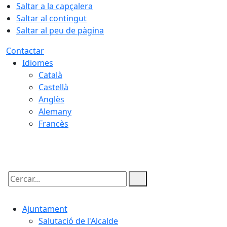
Saltar a la capçalera
Saltar al contingut
Saltar al peu de pàgina
Contactar
Idiomes
Català
Castellà
Anglès
Alemany
Francès
10.08.2026 | 10:32
Cercar:
Ajuntament
Salutació de l'Alcalde