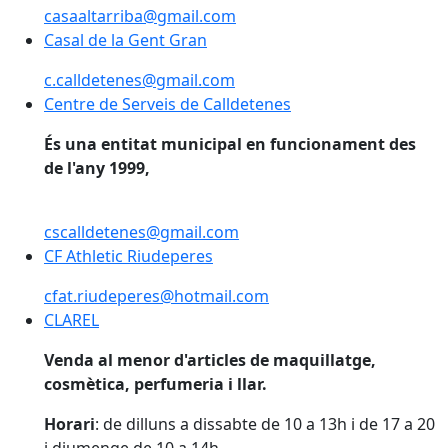
casaaltarriba@gmail.com
Casal de la Gent Gran
Casal de la Gent Gran
c.calldetenes@gmail.com
Centre de Serveis de Calldetenes
Centre de Serveis de Calldetenes
És una entitat municipal en funcionament des
de l'any 1999,
cscalldetenes@gmail.com
CF Athletic Riudeperes
CF Athletic Riudeperes
cfat.riudeperes@hotmail.com
CLAREL
Venda al menor d'articles de maquillatge,
cosmètica, perfumeria i llar.
Horari
: de dilluns a dissabte de 10 a 13h i de 17 a 20