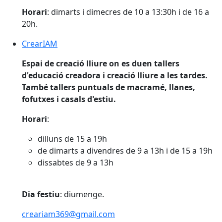
Horari
: dimarts i dimecres de 10 a 13:30h i de 16 a
20h.
CrearIAM
CrearIAM
Espai de creació lliure on es duen tallers
d'educació creadora i creació lliure a les tardes.
També tallers puntuals de macramé, llanes,
fofutxes i casals d'estiu.
Horari
:
dilluns de 15 a 19h
de dimarts a divendres de 9 a 13h i de 15 a 19h
dissabtes de 9 a 13h
Dia festiu
: diumenge.
creariam369@gmail.com