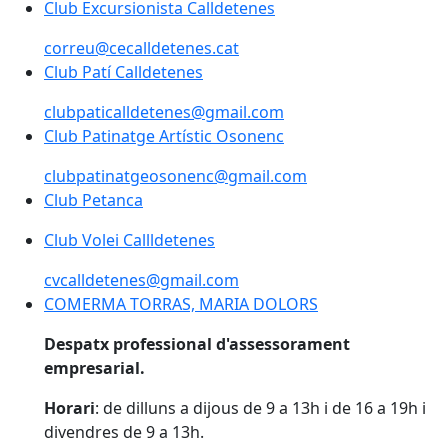
Club Excursionista Calldetenes
Club Excursionista Calldetenes
correu@cecalldetenes.cat
Club Patí Calldetenes
Club Patí Calldetenes
clubpaticalldetenes@gmail.com
Club Patinatge Artístic Osonenc
Club Patinatge Artístic Osonenc
clubpatinatgeosonenc@gmail.com
Club Petanca
Club Volei Callldetenes
Club Volei Callldetenes
cvcalldetenes@gmail.com
COMERMA TORRAS, MARIA DOLORS
COMERMA TORRAS, MARIA DOLORS
Despatx professional d'assessorament
empresarial.
Horari
: de dilluns a dijous de 9 a 13h i de 16 a 19h i
divendres de 9 a 13h.