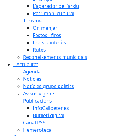
L'aparador de l'arxiu
Patrimoni cultural
Turisme
On menjar
Festes i fires
Llocs d'interès
Rutes
Reconeixements municipals
L'Actualitat
Agenda
Notícies
Notícies grups polítics
Avisos vigents
Publicacions
InfoCalldetenes
Butlletí digital
Canal RSS
Hemeroteca