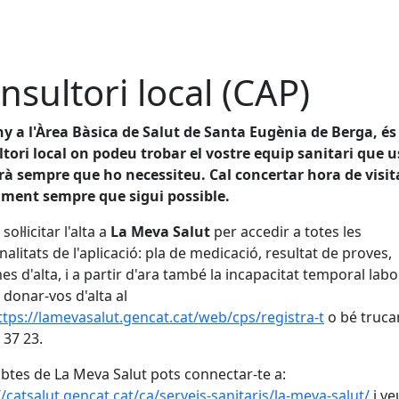
nsultori local (CAP)
y a l'Àrea Bàsica de Salut de Santa Eugènia de Berga, és 
tori local on podeu trobar el vostre equip sanitari que u
à sempre que ho necessiteu. Cal concertar hora de visit
ament sempre que sigui possible.
ol·licitar l'alta a
La Meva Salut
per accedir a totes les
nalitats de l'aplicació: pla de medicació, resultat de proves,
es d'alta, i a partir d'ara també la incapacitat temporal labo
donar-vos d'alta al
ttps://lamevasalut.gencat.cat/web/cps/registra-t
o bé trucan
 37 23.
btes de La Meva Salut pots connectar-te a:
//catsalut.gencat.cat/ca/serveis-sanitaris/la-meva-salut/
i ve