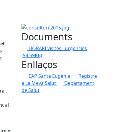
consultori-2015.jpg
Documents
el
HORARI visites i urgències
s
(94.59KB)
a
Enllaços
EAP Santa Eugènia
Registre
a La Meva Salut
Departament
de Salut
ral.
t al
ure el