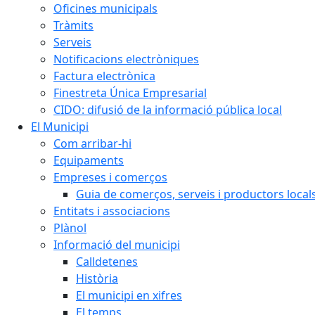
Oficines municipals
Tràmits
Serveis
Notificacions electròniques
Factura electrònica
Finestreta Única Empresarial
CIDO: difusió de la informació pública local
El Municipi
Com arribar-hi
Equipaments
Empreses i comerços
Guia de comerços, serveis i productors local
Entitats i associacions
Plànol
Informació del municipi
Calldetenes
Història
El municipi en xifres
El temps