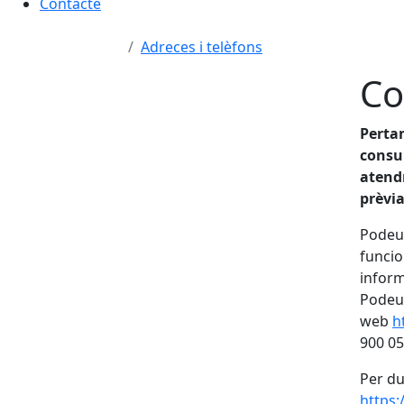
Contacte
Adreces i telèfons
Co
Pertan
consul
atendr
prèvi
Podeu s
funcio
inform
Podeu 
web
h
900 05
Per du
https: