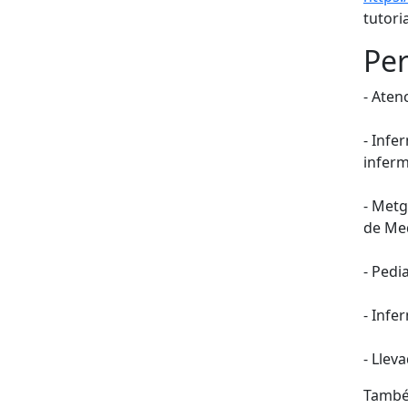
tutoria
Per
- Aten
- Infe
inferm
- Metg
de Med
- Pedia
- Infe
- Llev
També 