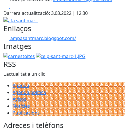
Facebook
X
Darrera actualització: 3.03.2022 | 12:30
afa sant marc
Enllaços
ampasantmarc.blogspot.com/
Imatges
carnestoltes
ceip-sant-marc-1.JPG
RSS
L'actualitat a un clic
Agenda
Agenda política
Avisos
Notícies
Publicacions
Adreces i telèfons