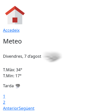
Accedeix
Meteo
Divendres, 7 d’agost
D
T.Màx: 34°
T
T.Min: 17°
T
Tarda
T
1
2
Anterior
Següent