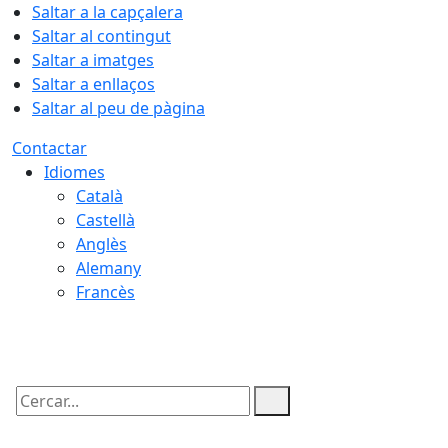
Saltar a la capçalera
Saltar al contingut
Saltar a imatges
Saltar a enllaços
Saltar al peu de pàgina
Contactar
Idiomes
Català
Castellà
Anglès
Alemany
Francès
07.08.2026 | 04:05
Cercar: