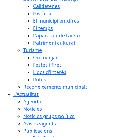
Calldetenes
Història
El municipi en xifres
El temps
L'aparador de l'arxiu
Patrimoni cultural
Turisme
On menjar
Festes i fires
Llocs d'interès
Rutes
Reconeixements municipals
L'Actualitat
Agenda
Notícies
Notícies grups polítics
Avisos vigents
Publicacions