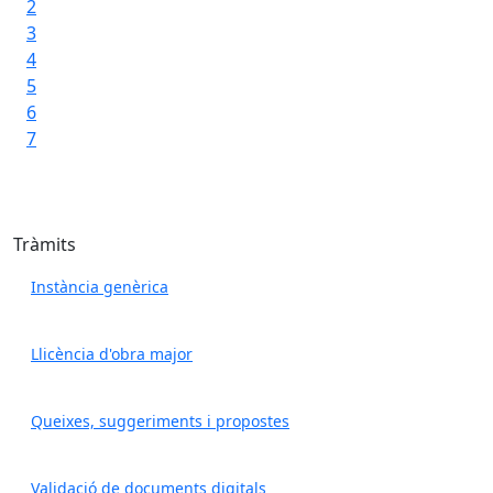
2
3
4
5
6
7
Tràmits
Instància genèrica
Llicència d'obra major
Queixes, suggeriments i propostes
Validació de documents digitals