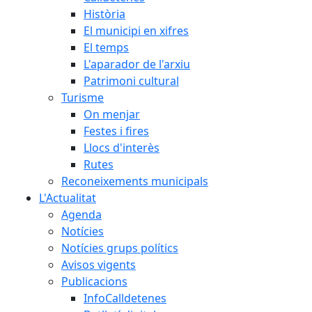
Història
El municipi en xifres
El temps
L'aparador de l'arxiu
Patrimoni cultural
Turisme
On menjar
Festes i fires
Llocs d'interès
Rutes
Reconeixements municipals
L'Actualitat
Agenda
Notícies
Notícies grups polítics
Avisos vigents
Publicacions
InfoCalldetenes