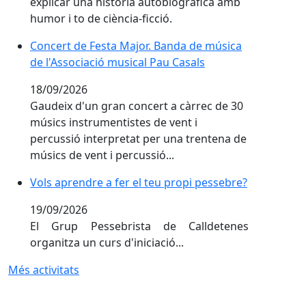
explicar una història autobiogràfica amb
humor i to de ciència-ficció.
Concert de Festa Major. Banda de música de l'Associa
Concert de Festa Major. Banda de música
de l'Associació musical Pau Casals
18/09/2026
Gaudeix d'un gran concert a càrrec de 30
músics instrumentistes de vent i
percussió interpretat per una trentena de
músics de vent i percussió...
Vols aprendre a fer el teu propi pessebre?
Vols aprendre a fer el teu propi pessebre?
19/09/2026
El Grup Pessebrista de Calldetenes
organitza un curs d'iniciació...
Més activitats