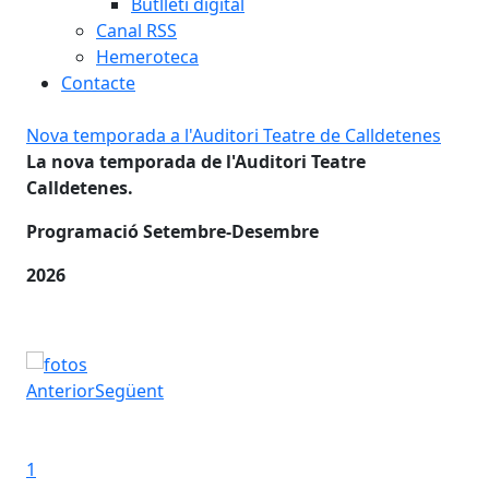
Butlletí digital
Canal RSS
Hemeroteca
Contacte
ris
Nova temporada a l'Auditori Teatre de Calldetenes
La 
s.
La nova temporada de l'Auditori Teatre
Calldetenes.
La 
Programació Setembre-Desembre
am
2026
Des
s
,
La 
Nova temporada a l'Auditori Teatre de Calldetenes
ris
Anterior
Següent
Iniciar presentació
Aturar presentació
1