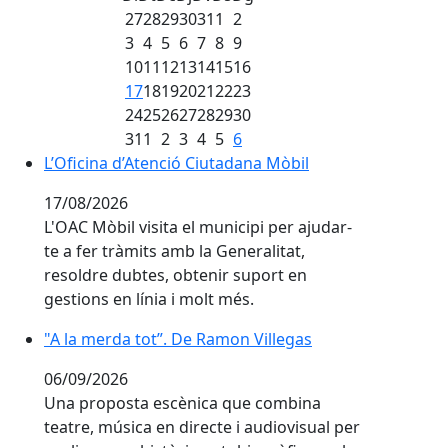
27
28
29
30
31
1
2
3
4
5
6
7
8
9
10
11
12
13
14
15
16
17
18
19
20
21
22
23
24
25
26
27
28
29
30
31
1
2
3
4
5
6
L’Oficina d’Atenció Ciutadana Mòbil
L’Oficina d’Atenció Ciutadana Mòbil
17/08/2026
L'OAC Mòbil visita el municipi per ajudar-
te a fer tràmits amb la Generalitat,
resoldre dubtes, obtenir suport en
gestions en línia i molt més.
"A la merda tot”. De Ramon Villegas
"A la merda tot”. De Ramon Villegas
06/09/2026
Una proposta escènica que combina
teatre, música en directe i audiovisual per