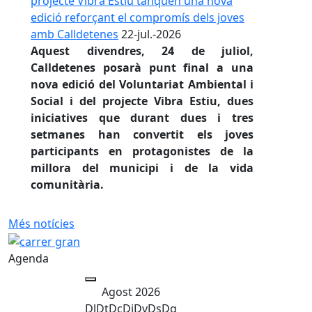
projecte Vibra Estiu tanquen una nova
edició reforçant el compromís dels joves
amb Calldetenes
22-jul.-2026
Aquest divendres, 24 de juliol,
Calldetenes posarà punt final a una
nova edició del Voluntariat Ambiental i
Social i del projecte Vibra Estiu, dues
iniciatives que durant dues i tres
setmanes han convertit els joves
participants en protagonistes de la
millora del municipi i de la vida
comunitària.
Més notícies
Agenda
Agost 2026
Dl
Dt
Dc
Dj
Dv
Ds
Dg