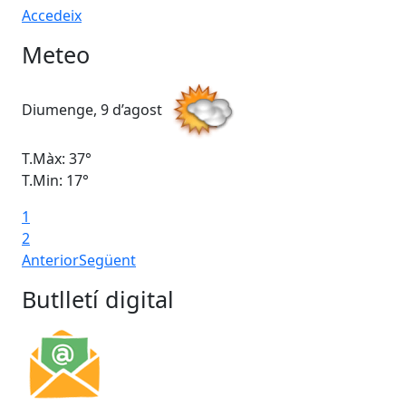
Accedeix
Meteo
Diumenge, 9 d’agost
Dil
T.Màx: 37°
T.M
T.Min: 17°
T.M
1
Ta
2
Anterior
Següent
Butlletí digital