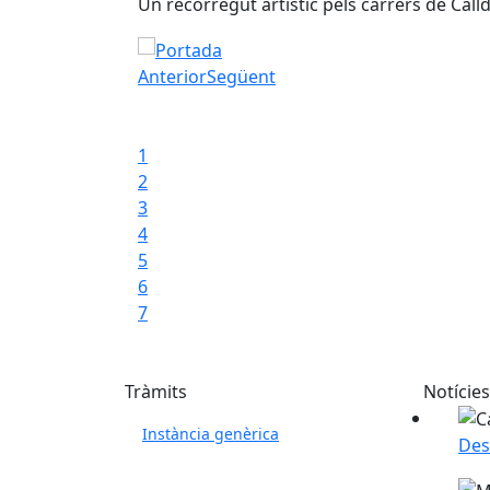
es amb l'actuació
Un recorregut artístic pels carrers de Call
La Ruta dels Murals
Anterior
Següent
Iniciar presentació
Aturar presentació
1
2
3
4
5
6
7
Tràmits
Notícies
Instància genèrica
Des