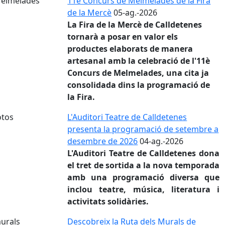
11è Concurs de Melmelades de la Fira
de la Mercè
05-ag.-2026
La
Fira de la Mercè de Calldetenes
tornarà a posar en valor els
productes elaborats de manera
artesanal amb la celebració de l'
11è
Concurs de Melmelades
, una cita ja
consolidada dins la programació de
la Fira.
L'Auditori Teatre de Calldetenes
presenta la programació de setembre a
desembre de 2026
04-ag.-2026
L'Auditori Teatre de Calldetenes dona
el tret de sortida a la nova temporada
amb una programació diversa que
inclou teatre, música, literatura i
activitats solidàries.
Descobreix la Ruta dels Murals de