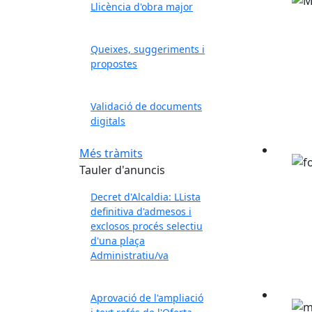
Llicència d'obra major
Queixes, suggeriments i
propostes
Validació de documents
digitals
Més tràmits
Tauler d'anuncis
Decret d'Alcaldia: LLista
definitiva d'admesos i
exclosos procés selectiu
d'una plaça
Administratiu/va
Aprovació de l'ampliació