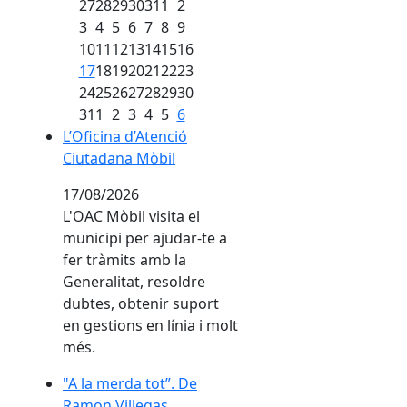
27
28
29
30
31
1
2
3
4
5
6
7
8
9
10
11
12
13
14
15
16
17
18
19
20
21
22
23
24
25
26
27
28
29
30
31
1
2
3
4
5
6
L’Oficina d’Atenció Ciutadana Mòbil
L’Oficina d’Atenció
Ciutadana Mòbil
17/08/2026
L'OAC Mòbil visita el
municipi per ajudar-te a
fer tràmits amb la
Generalitat, resoldre
dubtes, obtenir suport
en gestions en línia i molt
més.
"A la merda tot”. De Ramon Villegas
"A la merda tot”. De
Ramon Villegas