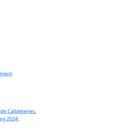
tament
de Calldetenes.
ny 2024.