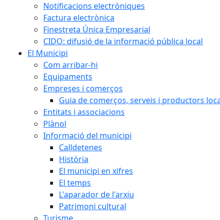
Notificacions electròniques
Factura electrònica
Finestreta Única Empresarial
CIDO: difusió de la informació pública local
El Municipi
Com arribar-hi
Equipaments
Empreses i comerços
Guia de comerços, serveis i productors loca
Entitats i associacions
Plànol
Informació del municipi
Calldetenes
Història
El municipi en xifres
El temps
L'aparador de l'arxiu
Patrimoni cultural
Turisme