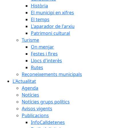
Història
El municipi en xifres
El temps
L'aparador de l'arxiu
Patrimoni cultural
Turisme
On menjar
Festes i fires
Llocs d'interès
Rutes
Reconeixements municipals
L'Actualitat
Agenda
Notícies
Notícies grups polítics
Avisos vigents
Publicacions
InfoCalldetenes