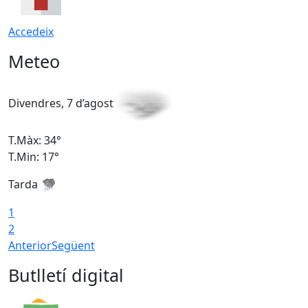
Accedeix
Meteo
Divendres, 7 d’agost
D
T.Màx: 34°
T
T.Min: 17°
T
Tarda
T
1
2
Anterior
Següent
Butlletí digital