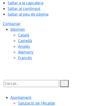
Saltar a la capçalera
Saltar al contingut
Saltar al peu de pàgina
Contactar
Idiomes
Català
Castellà
Anglès
Alemany
Francès
07.08.2026 | 13:51
Cercar:
Ajuntament
Salutació de l'Alcalde