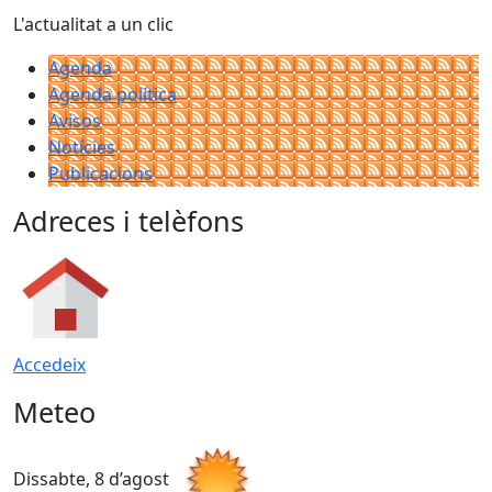
L'actualitat a un clic
Agenda
Agenda política
Avisos
Notícies
Publicacions
Adreces i telèfons
Accedeix
Meteo
Dissabte, 8 d’agost
D