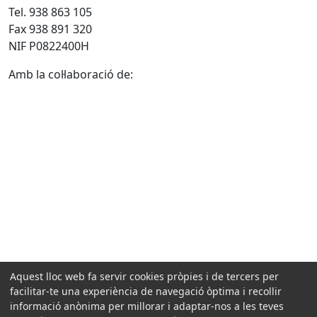
Tel. 938 863 105
Fax 938 891 320
NIF P0822400H
Amb la col·laboració de:
Aquest lloc web fa servir cookies pròpies i de tercers per
facilitar-te una experiència de navegació òptima i recollir
informació anònima per millorar i adaptar-nos a les teves