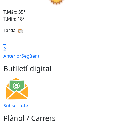
T.Màx: 35°
T
T.Min: 18°
T
Tarda
T
1
2
Anterior
Següent
Butlletí digital
Subscriu-te
Plànol / Carrers