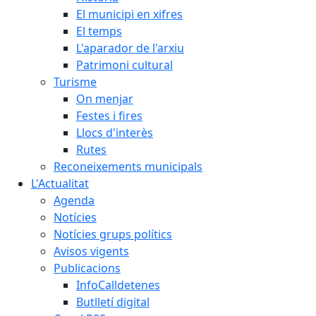
El municipi en xifres
El temps
L'aparador de l'arxiu
Patrimoni cultural
Turisme
On menjar
Festes i fires
Llocs d'interès
Rutes
Reconeixements municipals
L'Actualitat
Agenda
Notícies
Notícies grups polítics
Avisos vigents
Publicacions
InfoCalldetenes
Butlletí digital