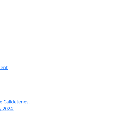
ment
e Calldetenes.
y 2024.