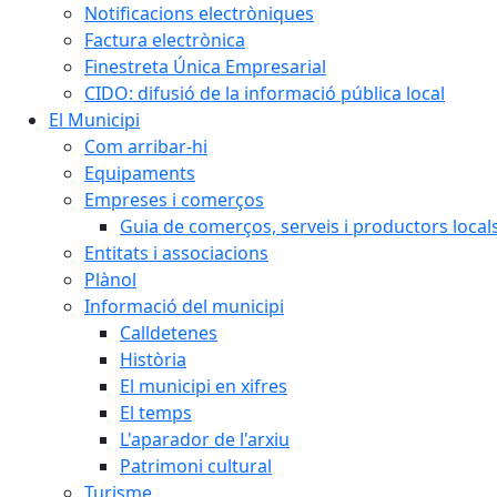
Notificacions electròniques
Factura electrònica
Finestreta Única Empresarial
CIDO: difusió de la informació pública local
El Municipi
Com arribar-hi
Equipaments
Empreses i comerços
Guia de comerços, serveis i productors local
Entitats i associacions
Plànol
Informació del municipi
Calldetenes
Història
El municipi en xifres
El temps
L'aparador de l'arxiu
Patrimoni cultural
Turisme