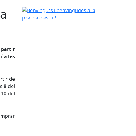
 a
Benvinguts i benvingudes a la piscina d'estiu!
 partir
í a les
rtir de
s 8 del
 10 del
comprar