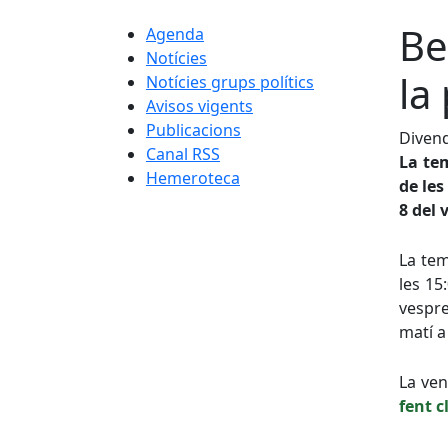
Be
Agenda
Notícies
la
Notícies grups polítics
Avisos vigents
Publicacions
Divend
Canal RSS
La te
Hemeroteca
de les
8 del 
La te
les 15:
vespre
matí a
La ven
fent cl