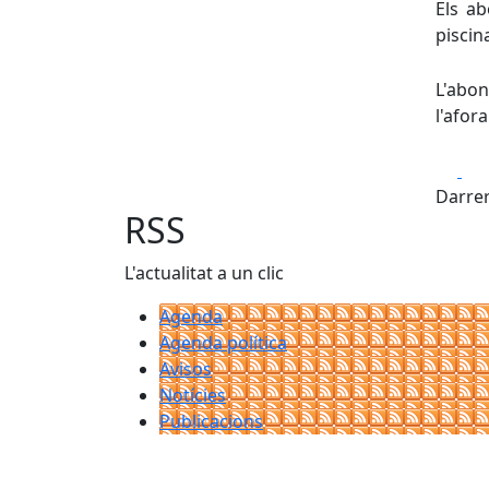
Els a
piscin
L'abo
l'afo
Fa
Darrer
RSS
L'actualitat a un clic
Agenda
Agenda política
Avisos
Notícies
Publicacions