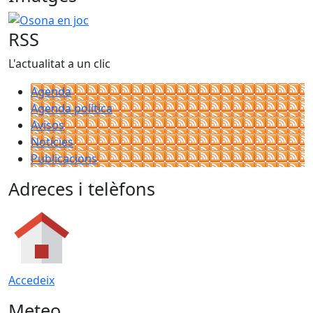
Osona en joc
RSS
L'actualitat a un clic
Agenda
Agenda política
Avisos
Notícies
Publicacions
Adreces i telèfons
Accedeix
Meteo