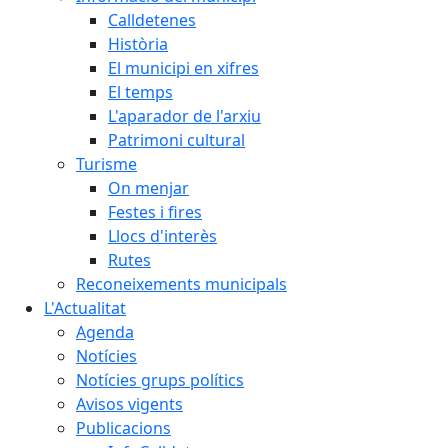
Calldetenes
Història
El municipi en xifres
El temps
L'aparador de l'arxiu
Patrimoni cultural
Turisme
On menjar
Festes i fires
Llocs d'interès
Rutes
Reconeixements municipals
L'Actualitat
Agenda
Notícies
Notícies grups polítics
Avisos vigents
Publicacions