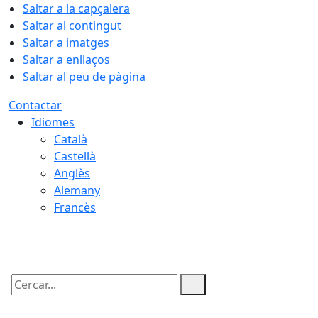
Saltar a la capçalera
Saltar al contingut
Saltar a imatges
Saltar a enllaços
Saltar al peu de pàgina
Contactar
Idiomes
Català
Castellà
Anglès
Alemany
Francès
10.08.2026 | 19:51
Cercar: