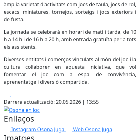
àmplia varietat d'activitats com jocs de taula, jocs de rol,
escacs, miniatures, tornejos, sorteigs i jocs exteriors i
de fusta.
La jornada se celebrarà en horari de matí i tarda, de 10
h a 14 h i de 16 h a 20 h, amb entrada gratuïta per a tots
els assistents.
Diverses entitats i comerços vinculats al món del joc i la
cultura col·laboren en aquesta iniciativa, que vol
fomentar el joc com a espai de convivència,
aprenentatge i diversió compartida.
Facebook
X
Darrera actualització: 20.05.2026 | 13:55
Osona en Joc
Enllaços
Instagram Osona Juga
Web Osona Juga
Imatges