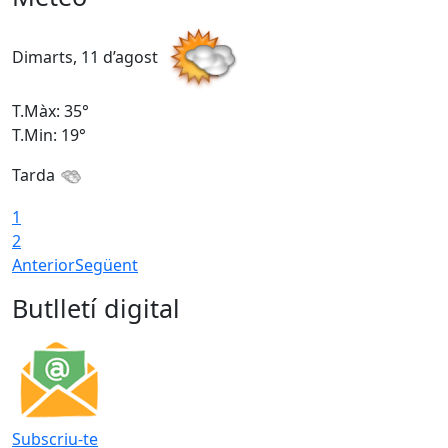
Dimarts, 11 d’agost
D
T.Màx: 35°
T
T.Min: 19°
T
Tarda
T
1
2
Anterior
Següent
Butlletí digital
Subscriu-te