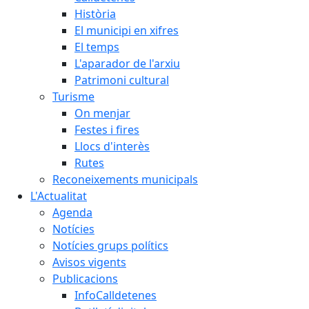
Història
El municipi en xifres
El temps
L'aparador de l'arxiu
Patrimoni cultural
Turisme
On menjar
Festes i fires
Llocs d'interès
Rutes
Reconeixements municipals
L'Actualitat
Agenda
Notícies
Notícies grups polítics
Avisos vigents
Publicacions
InfoCalldetenes