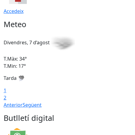
Accedeix
Meteo
Divendres, 7 d’agost
D
T.Màx: 34°
T
T.Min: 17°
T
Tarda
T
1
2
Anterior
Següent
Butlletí digital