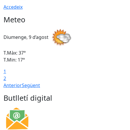
Accedeix
Meteo
Diumenge, 9 d’agost
D
T.Màx: 37°
T
T.Min: 17°
T
1
T
2
Anterior
Següent
Butlletí digital