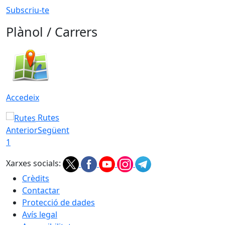
Subscriu-te
Plànol / Carrers
Accedeix
Rutes
Anterior
Següent
1
Xarxes socials:
Crèdits
Contactar
Protecció de dades
Avís legal