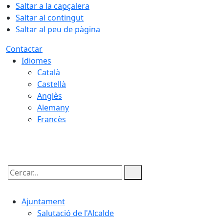
Saltar a la capçalera
Saltar al contingut
Saltar al peu de pàgina
Contactar
Idiomes
Català
Castellà
Anglès
Alemany
Francès
09.08.2026 | 07:44
Cercar:
Ajuntament
Salutació de l'Alcalde