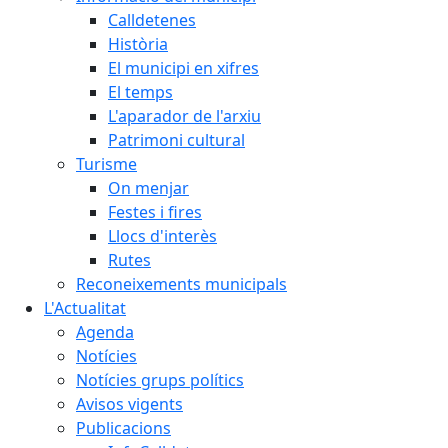
Calldetenes
Història
El municipi en xifres
El temps
L'aparador de l'arxiu
Patrimoni cultural
Turisme
On menjar
Festes i fires
Llocs d'interès
Rutes
Reconeixements municipals
L'Actualitat
Agenda
Notícies
Notícies grups polítics
Avisos vigents
Publicacions