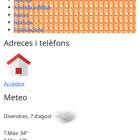
Agenda política
Avisos
Notícies
Publicacions
Adreces i telèfons
Accedeix
Meteo
Divendres, 7 d’agost
D
T.Màx: 34°
T