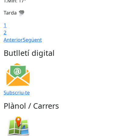
T.Min: 17°
T
Tarda
T
1
2
Anterior
Següent
Butlletí digital
Subscriu-te
Plànol / Carrers