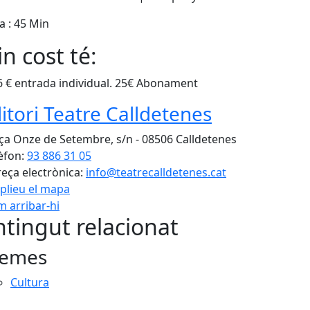
a : 45 Min
n cost té:
6 € entrada individual. 25€ Abonament
itori Teatre Calldetenes
ça Onze de Setembre, s/n - 08506 Calldetenes
èfon:
93 886 31 05
eça electrònica:
info@teatrecalldetenes.cat
plieu el mapa
 arribar-hi
Leaflet
| ©
OpenStreetMap
con
tingut relacionat
emes
Cultura
cebook
X