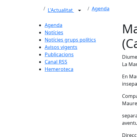
Agenda
L'Actualitat
Ma
Agenda
Notícies
(C
Notícies grups polítics
Avisos vigents
Publicacions
Diume
Canal RSS
La Mar
Hemeroteca
En Mau
insepa
Compar
Maure?
separa
aventu
Direcc