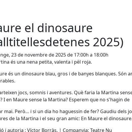
ure el dinosaure
alltitellesdetenes 2025)
nge, 23 de novembre de 2025 de 17:00h a 18:00h
tina és una nena petita, valenta i pèl roja.
re és un dinosaure blau, gros i de banyes blanques. Són a
rables.
teixen jocs, somnis i aventures. Què faria la Martina sens
 I en Maure sense la Martina? Esperem que no s'hagin de
r mai. Però… i si un dia ho haguessin de fer? Gaudiu dels joc
res de la Martina i el seu gran amic: En Maure el dinosaure
ió i autoria : Víctor Borràs. | Companyia: Teatre Nu