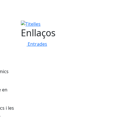
Titelles
Enllaços
Entrades
mics
e en
s i les
.