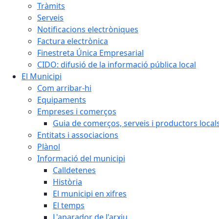
Tràmits
Serveis
Notificacions electròniques
Factura electrònica
Finestreta Única Empresarial
CIDO: difusió de la informació pública local
El Municipi
Com arribar-hi
Equipaments
Empreses i comerços
Guia de comerços, serveis i productors local
Entitats i associacions
Plànol
Informació del municipi
Calldetenes
Història
El municipi en xifres
El temps
L'aparador de l'arxiu