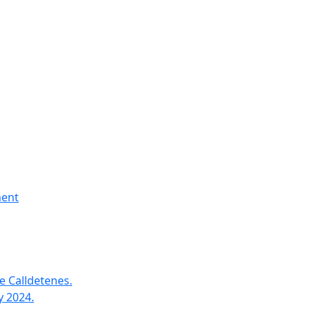
ment
e Calldetenes.
y 2024.