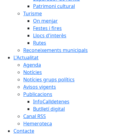
Patrimoni cultural
Turisme
On menjar
Festes i fires
Llocs d'interès
Rutes
Reconeixements municipals
L'Actualitat
Agenda
Notícies
Notícies grups polítics
Avisos vigents
Publicacions
InfoCalldetenes
Butlletí digital
Canal RSS
Hemeroteca
Contacte