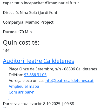
capacitat o incapacitat d'imaginar el futur.
Direcció: Nina Solà i Jordi Font
Companyia: Mambo Project
Durada : 70 Min
Quin cost té:
14€
Auditori Teatre Calldetenes
Plaça Onze de Setembre, s/n - 08506 Calldetenes
Telèfon:
93 886 31 05
Adreça electrònica:
info@teatrecalldetenes.cat
Amplieu el mapa
Com arribar-hi
Leaflet
| ©
OpenStreetMap
contributors
Facebook
X
+
Darrera actualització: 8.10.2025 | 09:38