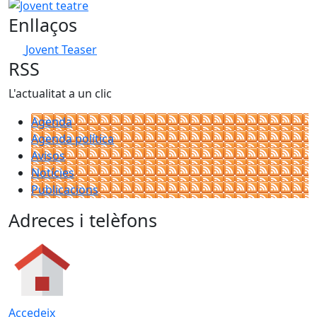
−
Jovent teatre
Enllaços
Jovent Teaser
RSS
L'actualitat a un clic
Agenda
Agenda política
Avisos
Notícies
Publicacions
Adreces i telèfons
Accedeix