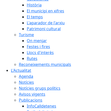
Història
El municipi en xifres
El temps
L'aparador de l'arxiu
Patrimoni cultural
Turisme
On menjar
Festes i fires
Llocs d'interès
Rutes
Reconeixements municipals
L'Actualitat
Agenda
Notícies
Notícies grups polítics
Avisos vigents
Publicacions
InfoCalldetenes