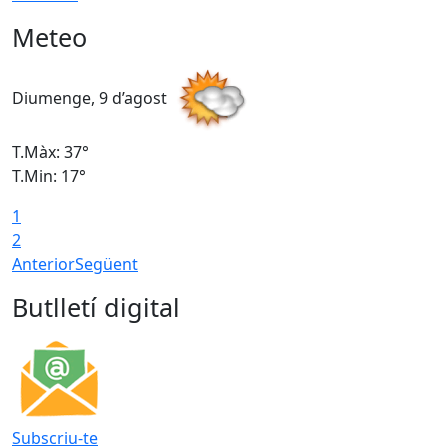
Meteo
Diumenge, 9 d’agost
D
T.Màx: 37°
T
T.Min: 17°
T
1
T
2
Anterior
Següent
Butlletí digital
Subscriu-te