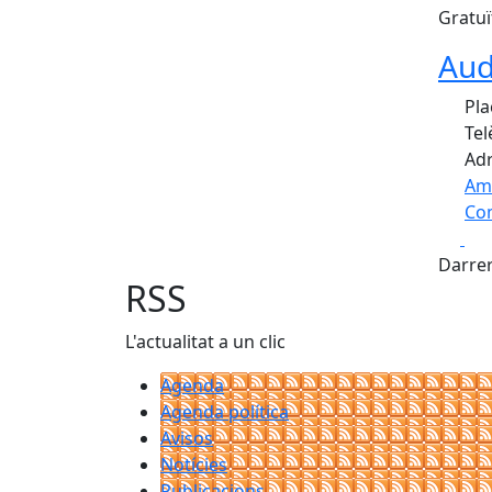
Gratuï
Aud
Pla
Tel
Adr
Am
Com
Fa
+
Darrer
−
RSS
L'actualitat a un clic
Agenda
Agenda política
Avisos
Notícies
Publicacions