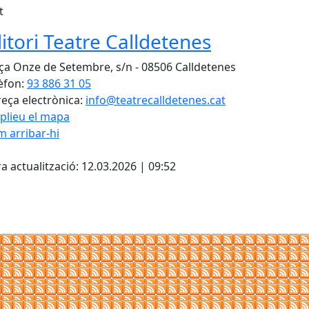
t
itori Teatre Calldetenes
ça Onze de Setembre, s/n - 08506 Calldetenes
èfon:
93 886 31 05
eça electrònica:
info@teatrecalldetenes.cat
plieu el mapa
 arribar-hi
Leaflet
| ©
OpenStreetMap
con
cebook
X
a actualització: 12.03.2026 | 09:52