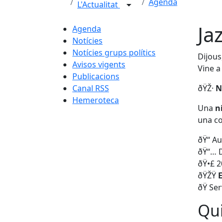
Agenda
L'Actualitat
Ja
Agenda
Notícies
Notícies grups polítics
Dijous
Avisos vigents
Vine a
Publicacions
Canal RSS
ðŸŽ·
N
Hemeroteca
Una
n
una c
ðŸ“ A
ðŸ“… D
ðŸ•£ 2
ðŸŽŸ
ðŸ Ser
Qui