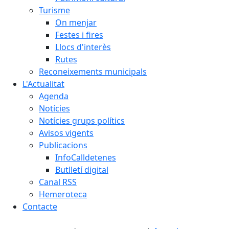
Turisme
On menjar
Festes i fires
Llocs d'interès
Rutes
Reconeixements municipals
L'Actualitat
Agenda
Notícies
Notícies grups polítics
Avisos vigents
Publicacions
InfoCalldetenes
Butlletí digital
Canal RSS
Hemeroteca
Contacte