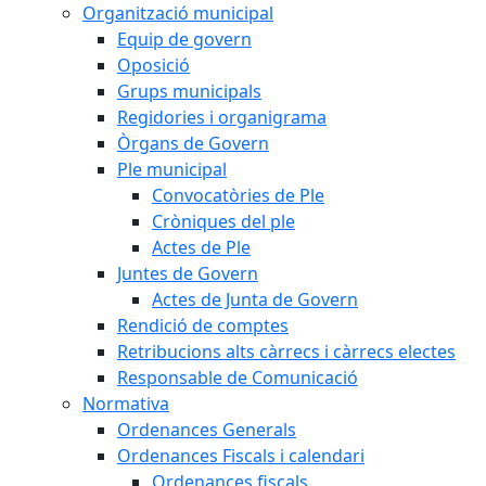
Organització municipal
Equip de govern
Oposició
Grups municipals
Regidories i organigrama
Òrgans de Govern
Ple municipal
Convocatòries de Ple
Cròniques del ple
Actes de Ple
Juntes de Govern
Actes de Junta de Govern
Rendició de comptes
Retribucions alts càrrecs i càrrecs electes
Responsable de Comunicació
Normativa
Ordenances Generals
Ordenances Fiscals i calendari
Ordenances fiscals