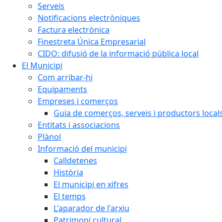
Serveis
Notificacions electròniques
Factura electrònica
Finestreta Única Empresarial
CIDO: difusió de la informació pública local
El Municipi
Com arribar-hi
Equipaments
Empreses i comerços
Guia de comerços, serveis i productors local
Entitats i associacions
Plànol
Informació del municipi
Calldetenes
Història
El municipi en xifres
El temps
L'aparador de l'arxiu
Patrimoni cultural