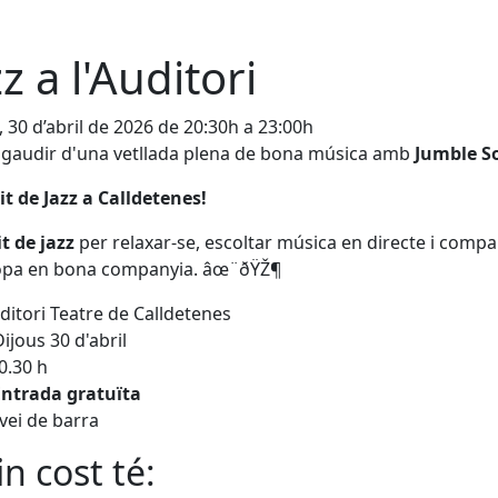
zz a l'Auditori
, 30 d’abril de 2026 de 20:30h a 23:00h
 gaudir d'una vetllada plena de bona música amb
Jumble S
it de Jazz a Calldetenes!
it de jazz
per relaxar-se, escoltar música en directe i compa
opa en bona companyia. âœ¨ðŸŽ¶
uditori Teatre de Calldetenes
ijous 30 d'abril
0.30 h
Entrada gratuïta
vei de barra
n cost té: