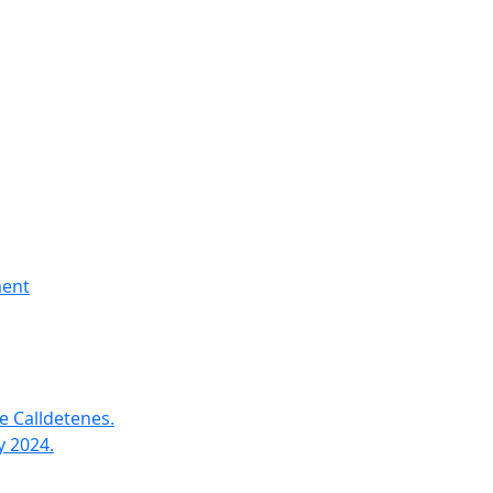
ment
e Calldetenes.
y 2024.