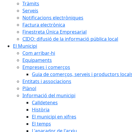
Tràmits
Serveis
Notificacions electròniques
Factura electrònica
Finestreta Única Empresarial
CIDO: difusió de la informació pública local
El Municipi
Com arribar-hi
Equipaments
Empreses i comerços
Guia de comerços, serveis i productors local
Entitats i associacions
Plànol
Informació del municipi
Calldetenes
Història
El municipi en xifres
El temps
L'aparador de l'arxiu