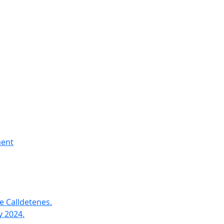
ment
e Calldetenes.
y 2024.