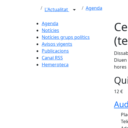
Agenda
L'Actualitat
Ce
Agenda
Notícies
(t
Notícies grups polítics
Avisos vigents
Publicacions
Dissab
Canal RSS
Diuen 
Hemeroteca
hores
Qui
12 €
Aud
Pla
Tel