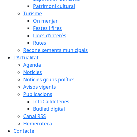
Patrimoni cultural
Turisme
On menjar
Festes i fires
Llocs d'interès
Rutes
Reconeixements municipals
L'Actualitat
Agenda
Notícies
Notícies grups polítics
Avisos vigents
Publicacions
InfoCalldetenes
Butlletí digital
Canal RSS
Hemeroteca
Contacte