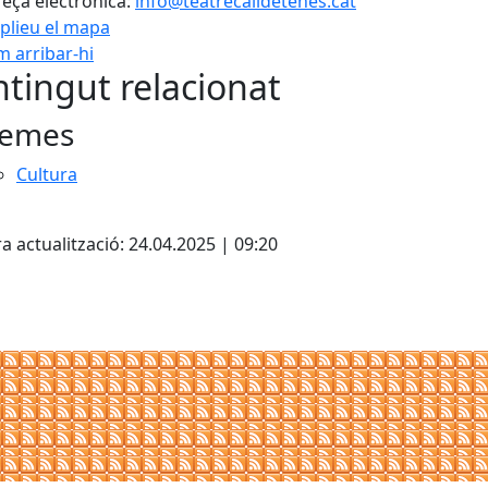
eça electrònica:
info@teatrecalldetenes.cat
plieu el mapa
 arribar-hi
Leaflet
| ©
OpenStreetMap
con
tingut relacionat
emes
Cultura
cebook
X
a actualització: 24.04.2025 | 09:20