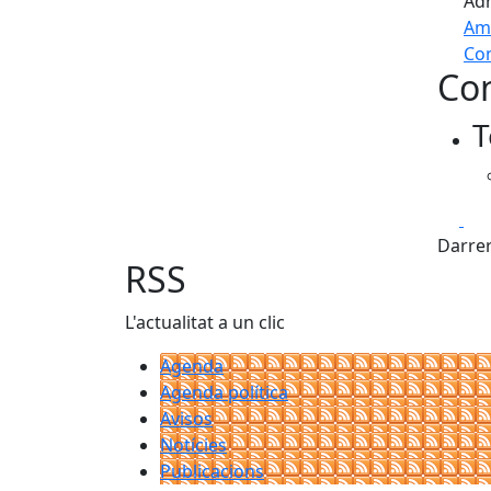
Adr
Am
Com
Con
+
T
−
Fa
Darrer
RSS
L'actualitat a un clic
Agenda
Agenda política
Avisos
Notícies
Publicacions