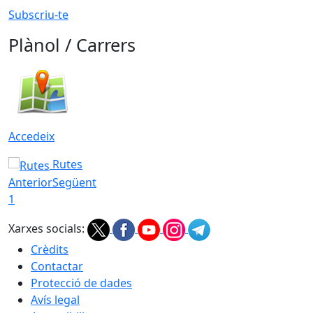
Subscriu-te
Plànol / Carrers
Accedeix
Rutes
Anterior
Següent
1
Xarxes socials:
Crèdits
Contactar
Protecció de dades
Avís legal