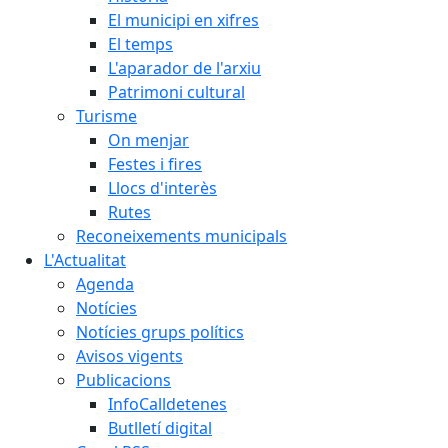
El municipi en xifres
El temps
L'aparador de l'arxiu
Patrimoni cultural
Turisme
On menjar
Festes i fires
Llocs d'interès
Rutes
Reconeixements municipals
L'Actualitat
Agenda
Notícies
Notícies grups polítics
Avisos vigents
Publicacions
InfoCalldetenes
Butlletí digital