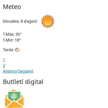
Meteo
Dissabte, 8 d’agost
D
T.Màx: 35°
T
T.Min: 18°
T
Tarda
T
1
2
Anterior
Següent
Butlletí digital