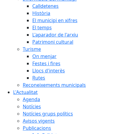
Calldetenes
Història
El municipi en xifres
El temps
L'aparador de l'arxiu
Patrimoni cultural
Turisme
On menjar
Festes i fires
Llocs d'interès
Rutes
Reconeixements municipals
L'Actualitat
Agenda
Notícies
Notícies grups polítics
Avisos vigents
Publicacions