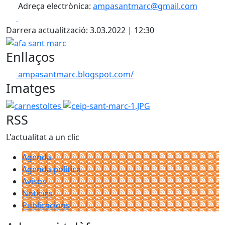
Adreça electrònica:
ampasantmarc@gmail.com
Facebook
X
Darrera actualització: 3.03.2022 | 12:30
afa sant marc
Enllaços
ampasantmarc.blogspot.com/
Imatges
carnestoltes
ceip-sant-marc-1.JPG
RSS
L'actualitat a un clic
Agenda
Agenda política
Avisos
Notícies
Publicacions