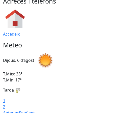
Adreces i telèfons
Accedeix
Meteo
Dijous, 6 d’agost
D
T.Màx: 33°
T
T.Min: 17°
T
Tarda
T
1
2
Anterior
Següent