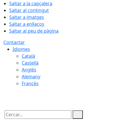
Saltar a la capçalera
Saltar al contingut
Saltar a imatges
Saltar a enllaços
Saltar al peu de pàgina
Contactar
Idiomes
Català
Castellà
Anglès
Alemany
Francès
06.08.2026 | 10:03
Cercar: