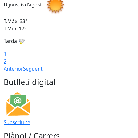
Dijous, 6 d’agost
D
T.Màx: 33°
T
T.Min: 17°
T
Tarda
T
1
2
Anterior
Següent
Butlletí digital
Subscriu-te
Plànol / Carrers