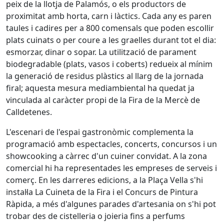
peix de la llotja de Palamós, o els productors de
proximitat amb horta, carn i làctics. Cada any es paren
taules i cadires per a 800 comensals que poden escollir
plats cuinats o per coure a les graelles durant tot el dia:
esmorzar, dinar o sopar. La utilització de parament
biodegradable (plats, vasos i coberts) redueix al mínim
la generació de residus plàstics al llarg de la jornada
firal; aquesta mesura mediambiental ha quedat ja
vinculada al caràcter propi de la Fira de la Mercè de
Calldetenes.
L'escenari de l'espai gastronòmic complementa la
programació amb espectacles, concerts, concursos i un
showcooking a càrrec d'un cuiner convidat. A la zona
comercial hi ha representades les empreses de serveis i
comerç. En les darreres edicions, a la Plaça Vella s'hi
instal·la La Cuineta de la Fira i el Concurs de Pintura
Ràpida, a més d'algunes parades d'artesania on s'hi pot
trobar des de cistelleria o joieria fins a perfums