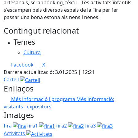
artesanals, scrapbooking, tèxtil... Les activitats infantils
s'escampen pels diversos espais de la Fira per fer
passar una bona estona als nens i nenes.
Contingut relacionat
Temes
Cultura
Facebook
X
Darrera actualització: 3.01.2025 | 12:21
Cartell
Enllaços
Més informació i programa
Més informació:
visitants i expositors
Imatges
fira
fira1
fira2
fira3
Activitats