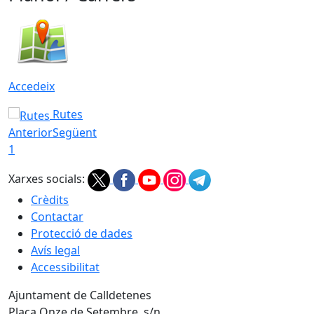
Accedeix
Rutes
Anterior
Següent
1
Xarxes socials:
Crèdits
Contactar
Protecció de dades
Avís legal
Accessibilitat
Ajuntament de Calldetenes
Plaça Onze de Setembre, s/n