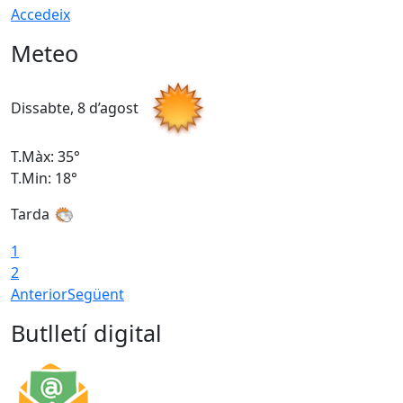
Accedeix
Meteo
Dissabte, 8 d’agost
D
T.Màx: 35°
T
T.Min: 18°
T
Tarda
T
1
2
Anterior
Següent
Butlletí digital