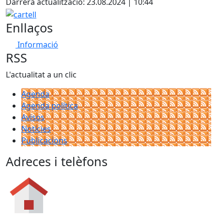
Darrera actualització: 23.08.2024 | 10:44
cartell
Enllaços
Informació
RSS
L'actualitat a un clic
Agenda
Agenda política
Avisos
Notícies
Publicacions
Adreces i telèfons