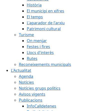
Història
El municipi en xifres
El temps
L'aparador de l'arxiu
Patrimoni cultural
Turisme
On menjar
Festes i fires
Llocs d'interès
Rutes
Reconeixements municipals
L'Actualitat
Agenda
Notícies
Notícies grups polítics
Avisos vigents
Publicacions
InfoCalldetenes