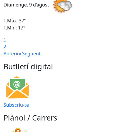
Diumenge, 9 d’agost
D
T.Màx: 37°
T
T.Min: 17°
T
1
T
2
Anterior
Següent
Butlletí digital
Subscriu-te
Plànol / Carrers