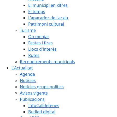
El municipi en xifres
El temps
L'aparador de l'arxiu
Patrimoni cultural
Turisme
On menjar
Festes i fires
Llocs d'interès
Rutes
Reconeixements municipals
L'Actualitat
Agenda
Notícies
Notícies grups polítics
Avisos vigents
Publicacions
InfoCalldetenes
Butlletí digital