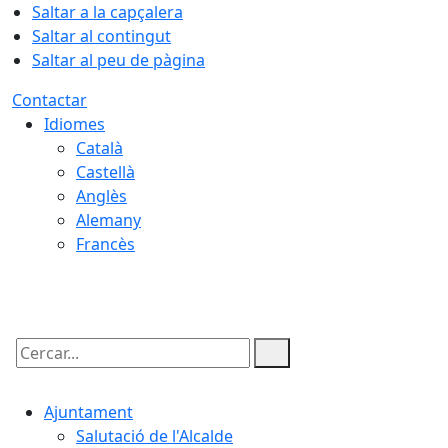
Saltar a la capçalera
Saltar al contingut
Saltar al peu de pàgina
Contactar
Idiomes
Català
Castellà
Anglès
Alemany
Francès
08.08.2026 | 17:23
Cercar:
Ajuntament
Salutació de l'Alcalde