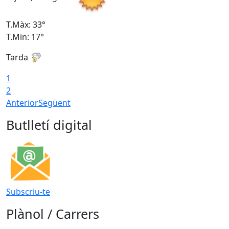
T.Màx: 33°
T
T.Min: 17°
T
Tarda
T
1
2
Anterior
Següent
Butlletí digital
Subscriu-te
Plànol / Carrers