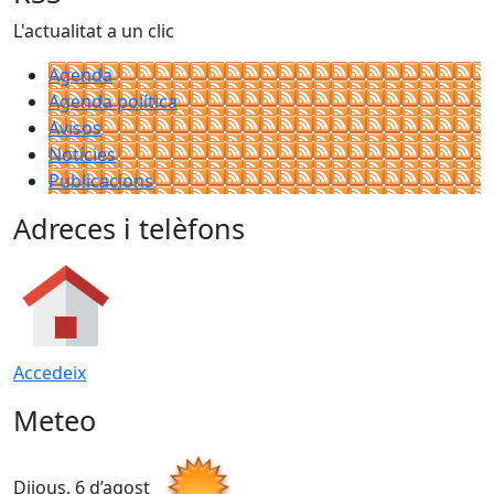
L'actualitat a un clic
Agenda
Agenda política
Avisos
Notícies
Publicacions
Adreces i telèfons
Accedeix
Meteo
Dijous, 6 d’agost
D