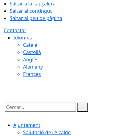
Saltar a la capçalera
Saltar al contingut
Saltar al peu de pàgina
Contactar
Idiomes
Català
Castellà
Anglès
Alemany
Francès
06.08.2026 | 11:22
Cercar:
Ajuntament
Salutació de l'Alcalde