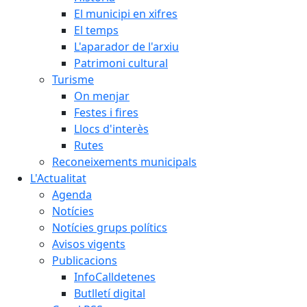
El municipi en xifres
El temps
L'aparador de l'arxiu
Patrimoni cultural
Turisme
On menjar
Festes i fires
Llocs d'interès
Rutes
Reconeixements municipals
L'Actualitat
Agenda
Notícies
Notícies grups polítics
Avisos vigents
Publicacions
InfoCalldetenes
Butlletí digital