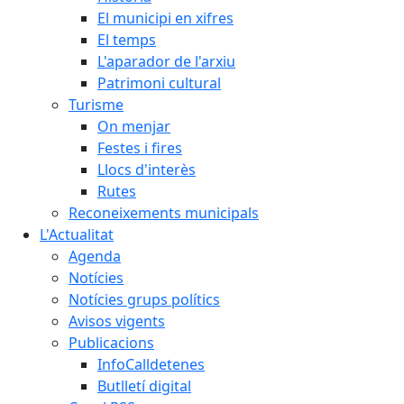
El municipi en xifres
El temps
L'aparador de l'arxiu
Patrimoni cultural
Turisme
On menjar
Festes i fires
Llocs d'interès
Rutes
Reconeixements municipals
L'Actualitat
Agenda
Notícies
Notícies grups polítics
Avisos vigents
Publicacions
InfoCalldetenes
Butlletí digital