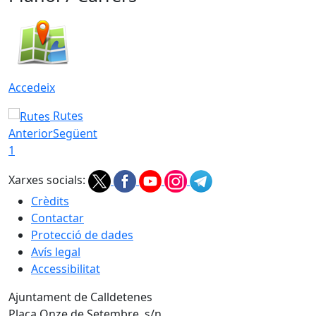
Accedeix
Rutes
Anterior
Següent
1
Xarxes socials:
Crèdits
Contactar
Protecció de dades
Avís legal
Accessibilitat
Ajuntament de Calldetenes
Plaça Onze de Setembre, s/n