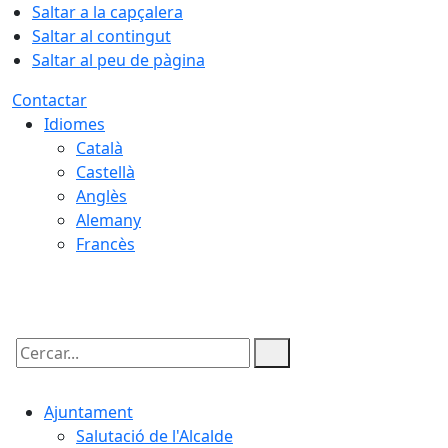
Saltar a la capçalera
Saltar al contingut
Saltar al peu de pàgina
Contactar
Idiomes
Català
Castellà
Anglès
Alemany
Francès
08.08.2026 | 07:45
Cercar:
Ajuntament
Salutació de l'Alcalde