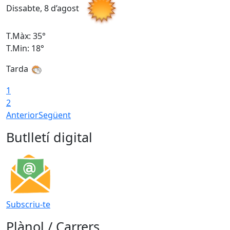
Dissabte, 8 d’agost
D
T.Màx: 35°
T
T.Min: 18°
T
Tarda
T
1
2
Anterior
Següent
Butlletí digital
Subscriu-te
Plànol / Carrers