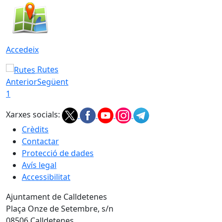
Accedeix
Rutes
Anterior
Següent
1
Xarxes socials:
Crèdits
Contactar
Protecció de dades
Avís legal
Accessibilitat
Ajuntament de Calldetenes
Plaça Onze de Setembre, s/n
08506 Calldetenes