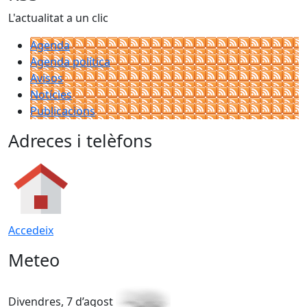
L'actualitat a un clic
Agenda
Agenda política
Avisos
Notícies
Publicacions
Adreces i telèfons
Accedeix
Meteo
Divendres, 7 d’agost
D