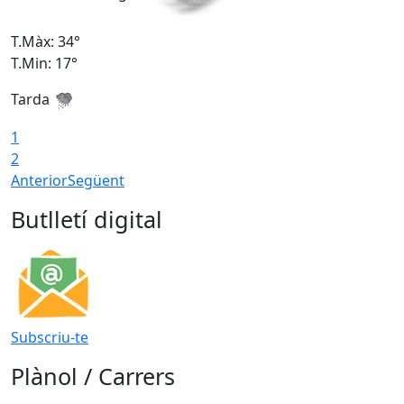
T.Màx: 34°
T
T.Min: 17°
T
Tarda
T
1
2
Anterior
Següent
Butlletí digital
Subscriu-te
Plànol / Carrers