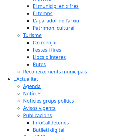
El municipi en xifres
El temps
L'aparador de l'arxiu
Patrimoni cultural
Turisme
On menjar
Festes i fires
Llocs d'interès
Rutes
Reconeixements municipals
L'Actualitat
Agenda
Notícies
Notícies grups polítics
Avisos vigents
Publicacions
InfoCalldetenes
Butlletí digital