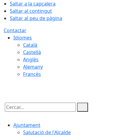
Saltar a la capçalera
Saltar al contingut
Saltar al peu de pàgina
Contactar
Idiomes
Català
Castellà
Anglès
Alemany
Francès
06.08.2026 | 22:38
Cercar:
Ajuntament
Salutació de l'Alcalde