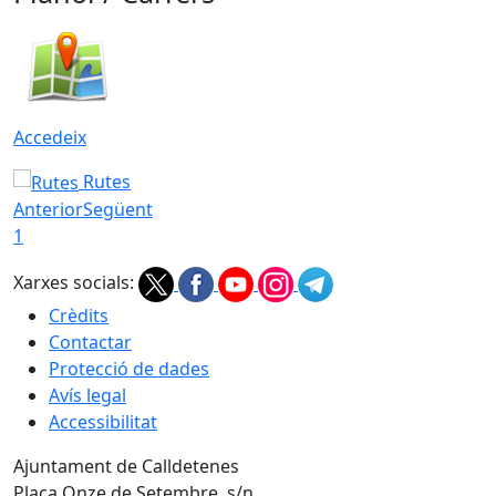
Accedeix
Rutes
Anterior
Següent
1
Xarxes socials:
Crèdits
Contactar
Protecció de dades
Avís legal
Accessibilitat
Ajuntament de Calldetenes
Plaça Onze de Setembre, s/n