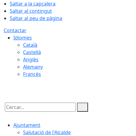
Saltar a la capçalera
Saltar al contingut
Saltar al peu de pàgina
Contactar
Idiomes
Català
Castellà
Anglès
Alemany
Francès
10.08.2026 | 07:28
Cercar:
Ajuntament
Salutació de l'Alcalde