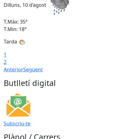
Dilluns, 10 d’agost
D
T.Màx: 35°
T
T.Min: 18°
T
Tarda
T
1
2
Anterior
Següent
Butlletí digital
Subscriu-te
Plànol / Carrers