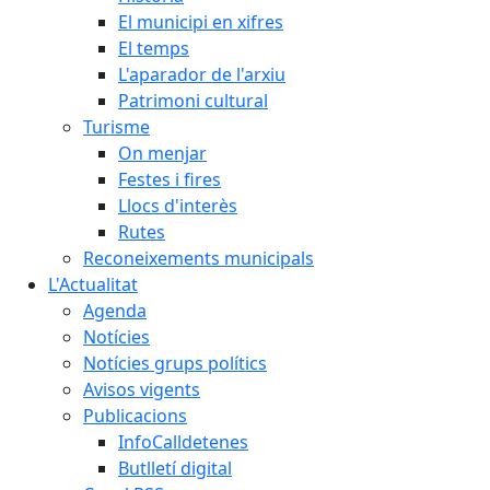
El municipi en xifres
El temps
L'aparador de l'arxiu
Patrimoni cultural
Turisme
On menjar
Festes i fires
Llocs d'interès
Rutes
Reconeixements municipals
L'Actualitat
Agenda
Notícies
Notícies grups polítics
Avisos vigents
Publicacions
InfoCalldetenes
Butlletí digital