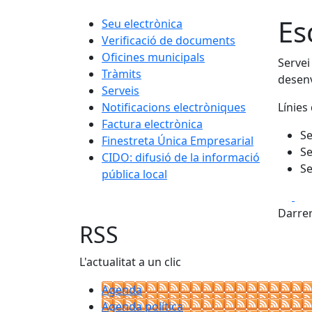
Es
Seu electrònica
Verificació de documents
Oficines municipals
Servei
Tràmits
desenv
Serveis
Notificacions electròniques
Línies 
Factura electrònica
Se
Finestreta Única Empresarial
Se
CIDO: difusió de la informació
Se
pública local
Fa
Darrer
RSS
L'actualitat a un clic
Agenda
Agenda política