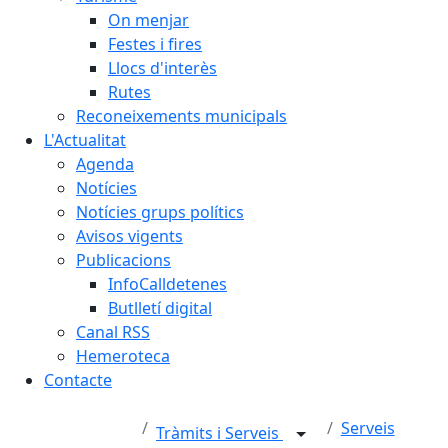
On menjar
Festes i fires
Llocs d'interès
Rutes
Reconeixements municipals
L'Actualitat
Agenda
Notícies
Notícies grups polítics
Avisos vigents
Publicacions
InfoCalldetenes
Butlletí digital
Canal RSS
Hemeroteca
Contacte
Serveis
Tràmits i Serveis