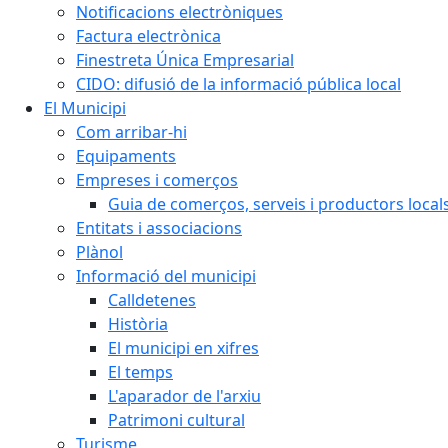
Notificacions electròniques
Factura electrònica
Finestreta Única Empresarial
CIDO: difusió de la informació pública local
El Municipi
Com arribar-hi
Equipaments
Empreses i comerços
Guia de comerços, serveis i productors local
Entitats i associacions
Plànol
Informació del municipi
Calldetenes
Història
El municipi en xifres
El temps
L'aparador de l'arxiu
Patrimoni cultural
Turisme