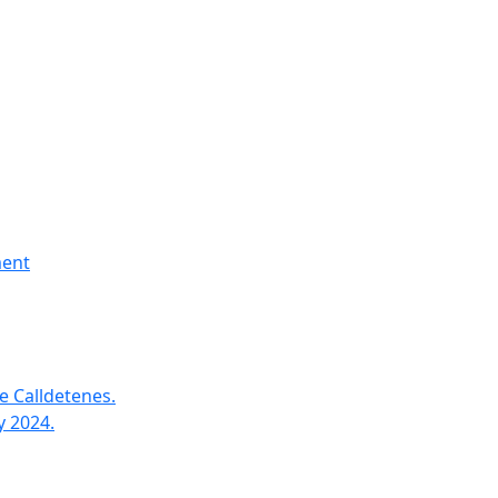
ment
e Calldetenes.
y 2024.