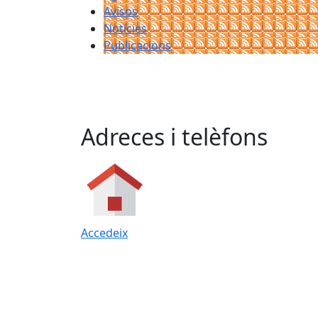
Avisos
Notícies
Publicacions
Adreces i telèfons
Accedeix