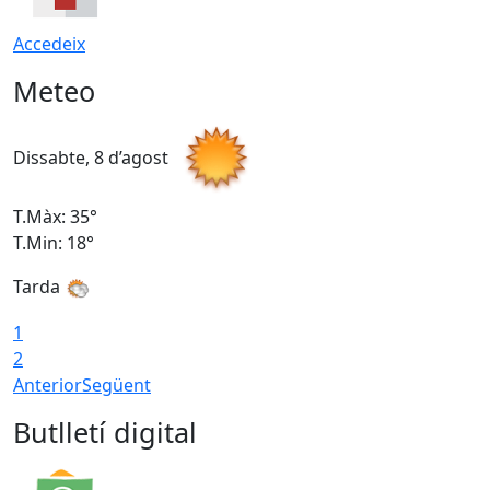
Accedeix
Meteo
Dissabte, 8 d’agost
D
T.Màx: 35°
T
T.Min: 18°
T
Tarda
T
1
2
Anterior
Següent
Butlletí digital