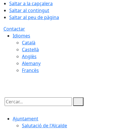
Saltar a la capçalera
Saltar al contingut
Saltar al peu de pàgina
Contactar
Idiomes
Català
Castellà
Anglès
Alemany
Francès
07.08.2026 | 16:51
Cercar:
Ajuntament
Salutació de l'Alcalde