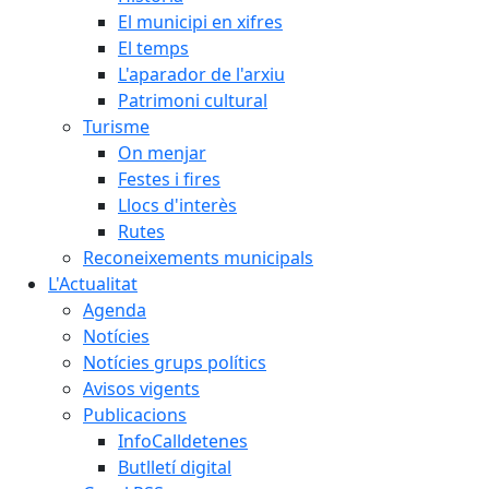
El municipi en xifres
El temps
L'aparador de l'arxiu
Patrimoni cultural
Turisme
On menjar
Festes i fires
Llocs d'interès
Rutes
Reconeixements municipals
L'Actualitat
Agenda
Notícies
Notícies grups polítics
Avisos vigents
Publicacions
InfoCalldetenes
Butlletí digital