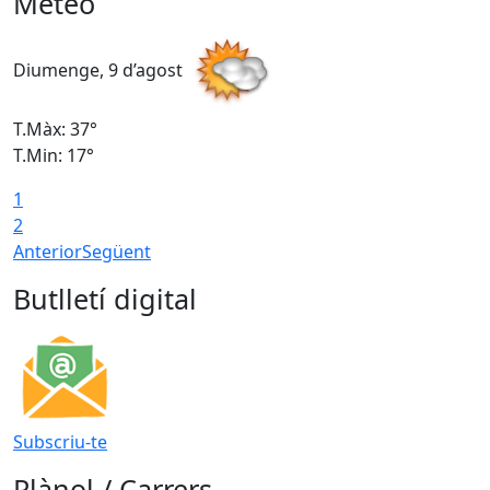
Meteo
Diumenge, 9 d’agost
D
T.Màx: 37°
T
T.Min: 17°
T
1
T
2
Anterior
Següent
Butlletí digital
Subscriu-te
Plànol / Carrers