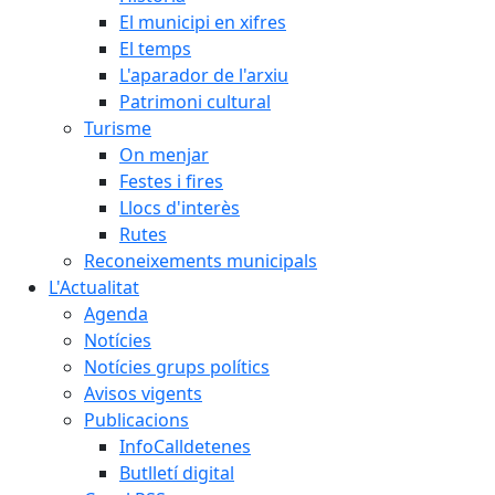
El municipi en xifres
El temps
L'aparador de l'arxiu
Patrimoni cultural
Turisme
On menjar
Festes i fires
Llocs d'interès
Rutes
Reconeixements municipals
L'Actualitat
Agenda
Notícies
Notícies grups polítics
Avisos vigents
Publicacions
InfoCalldetenes
Butlletí digital