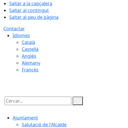
Saltar a la capçalera
Saltar al contingut
Saltar al peu de pàgina
Contactar
Idiomes
Català
Castellà
Anglès
Alemany
Francès
09.08.2026 | 07:58
Cercar:
Ajuntament
Salutació de l'Alcalde