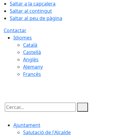
Saltar a la capçalera
Saltar al contingut
Saltar al peu de pàgina
Contactar
Idiomes
Català
Castellà
Anglès
Alemany
Francès
06.08.2026 | 09:04
Cercar:
Ajuntament
Salutació de l'Alcalde