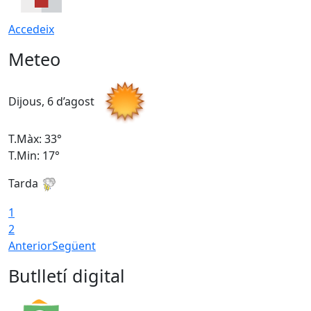
Accedeix
Meteo
Dijous, 6 d’agost
D
T.Màx: 33°
T
T.Min: 17°
T
Tarda
T
1
2
Anterior
Següent
Butlletí digital