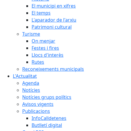
El municipi en xifres
El temps
L'aparador de l'arxiu
Patrimoni cultural
Turisme
On menjar
Festes i fires
Llocs d'interès
Rutes
Reconeixements municipals
L'Actualitat
Agenda
Notícies
Notícies grups polítics
Avisos vigents
Publicacions
InfoCalldetenes
Butlletí digital