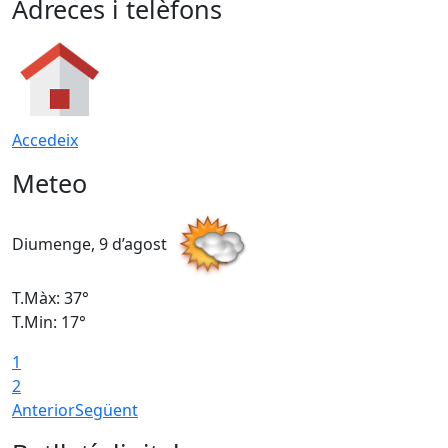
Adreces i telèfons
Accedeix
Meteo
Diumenge, 9 d’agost
D
T.Màx: 37°
T
T.Min: 17°
T
1
T
2
Anterior
Següent