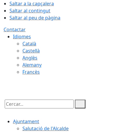
Saltar a la capçalera
Saltar al contingut
Saltar al peu de pàgina
Contactar
Idiomes
Català
Castellà
Anglès
Alemany
Francès
08.08.2026 | 16:35
Cercar:
Ajuntament
Salutació de l'Alcalde