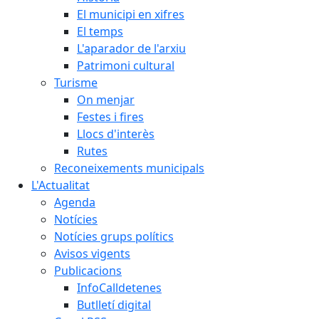
El municipi en xifres
El temps
L'aparador de l'arxiu
Patrimoni cultural
Turisme
On menjar
Festes i fires
Llocs d'interès
Rutes
Reconeixements municipals
L'Actualitat
Agenda
Notícies
Notícies grups polítics
Avisos vigents
Publicacions
InfoCalldetenes
Butlletí digital