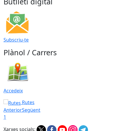
Butlletí digital
Subscriu-te
Plànol / Carrers
Accedeix
Rutes
Anterior
Següent
1
Xarxes socials: