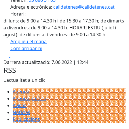
Telèfon:
93 886 31 05
Adreça electrònica:
calldetenes@calldetenes.cat
Horari:
dilluns: de 9.00 a 14.30 h i de 15.30 a 17.30 h; de dimarts
a divendres: de 9.00 a 14.30 h. HORARI ESTIU (juliol i
agost): de dilluns a divendres: de 9.00 a 14.30 h
Amplieu el mapa
Com arribar-hi
Leaflet
| ©
OpenStreetMap
contributors
Facebook
X
+
Darrera actualització: 7.06.2022 | 12:44
−
RSS
L'actualitat a un clic
Agenda
Agenda política
Avisos
Notícies
Publicacions